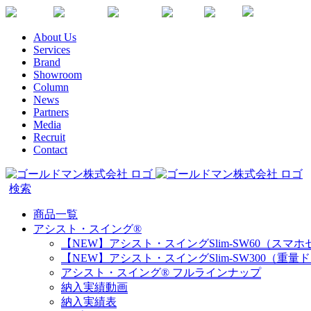
Skip
Youtube
Instagram
Facebook
Twitter
SDGs
か
to
な
content
About Us
が
Services
わ
Brand
健
Showroom
康
Column
企
News
Partners
業
Media
宣
Recruit
言
Contact
商品一覧
アシスト・スイング®
【NEW】アシスト・スイングSlim-SW60（スマ
【NEW】アシスト・スイングSlim-SW300（重量
アシスト・スイング® フルラインナップ
納入実績動画
納入実績表