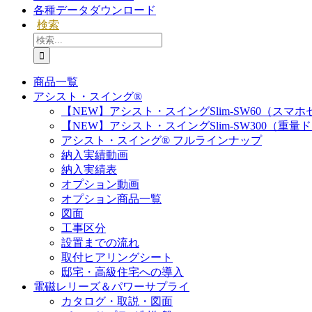
各種データダウンロード
検索
検
索
…
商品一覧
アシスト・スイング®
【NEW】アシスト・スイングSlim-SW60（スマ
【NEW】アシスト・スイングSlim-SW300（重量
アシスト・スイング® フルラインナップ
納入実績動画
納入実績表
オプション動画
オプション商品一覧
図面
工事区分
設置までの流れ
取付ヒアリングシート
邸宅・高級住宅への導入
電磁レリーズ＆パワーサプライ
カタログ・取説・図面