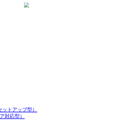
楽
天
生
命
代
理
店
ホセットアップ型）
ドア対応型）