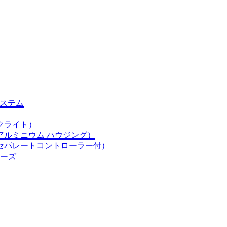
錠システム
クライト）
アルミニウム ハウジング）
セパレートコントローラー付）
リーズ