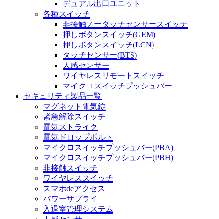
デュアル出口ユニット
各種スイッチ
非接触ノータッチセンサースイッチ
押しボタンスイッチ(GEM)
押しボタンスイッチ(LCN)
タッチセンサー(BTS)
人感センサー
ワイヤレスリモートスイッチ
マイクロスイッチプッシュバー
セキュリティ製品一覧
マグネット電気錠
緊急解除スイッチ
電気ストライク
電気ドロップボルト
マイクロスイッチプッシュバー(PBA)
マイクロスイッチプッシュバー(PBH)
非接触スイッチ
ワイヤレススイッチ
スマホdeアクセス
パワーサプライ
入退室管理システム