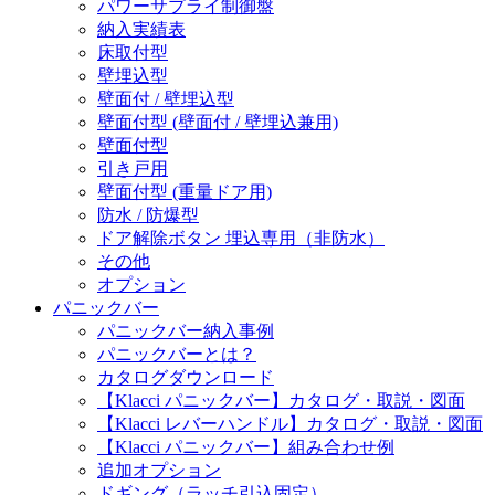
パワーサプライ制御盤
納入実績表
床取付型
壁埋込型
壁面付 / 壁埋込型
壁面付型 (壁面付 / 壁埋込兼用)
壁面付型
引き戸用
壁面付型 (重量ドア用)
防水 / 防爆型
ドア解除ボタン 埋込専用（非防水）
その他
オプション
パニックバー
パニックバー納入事例
パニックバーとは？
カタログダウンロード
【Klacci パニックバー】カタログ・取説・図面
【Klacci レバーハンドル】カタログ・取説・図面
【Klacci パニックバー】組み合わせ例
追加オプション
ドギング（ラッチ引込固定）