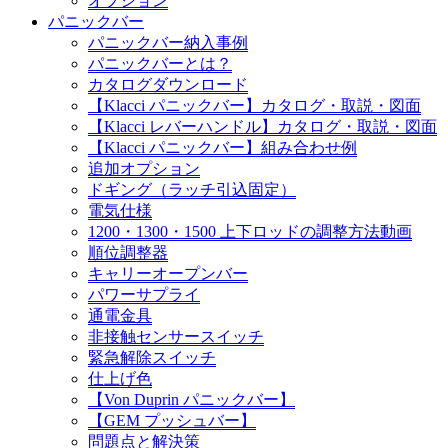
オプション
パニックバー
パニックバー納入事例
パニックバーとは？
カタログダウンロード
【Klacci パニックバー】カタログ・取説・図面
【Klacci レバーハンドル】カタログ・取説・図面
【Klacci パニックバー】組み合わせ例
追加オプション
ドギング（ラッチ引込固定）
電気仕様
1200・1300・1500 上下ロッドの調整方法動画
順位調整器
キャリーオープンバー
パワーサプライ
通電金具
非接触センサースイッチ
緊急解除スイッチ
仕上げ色
【Von Duprin パニックバー】
【GEM プッシュバー】
問題点と解決策