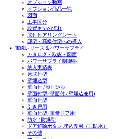
オプション動画
オプション商品一覧
図面
工事区分
設置までの流れ
取付ヒアリングシート
邸宅・高級住宅への導入
電磁レリーズ＆パワーサプライ
カタログ・取説・図面
パワーサプライ制御盤
納入実績表
床取付型
壁埋込型
壁面付 / 壁埋込型
壁面付型 (壁面付 / 壁埋込兼用)
壁面付型
引き戸用
壁面付型 (重量ドア用)
防水 / 防爆型
ドア解除ボタン 埋込専用（非防水）
その他