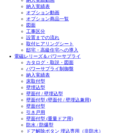
納入実績動画
納入実績表
オプション動画
オプション商品一覧
図面
工事区分
設置までの流れ
取付ヒアリングシート
邸宅・高級住宅への導入
電磁レリーズ＆パワーサプライ
カタログ・取説・図面
パワーサプライ制御盤
納入実績表
床取付型
壁埋込型
壁面付 / 壁埋込型
壁面付型 (壁面付 / 壁埋込兼用)
壁面付型
引き戸用
壁面付型 (重量ドア用)
防水 / 防爆型
ドア解除ボタン 埋込専用（非防水）