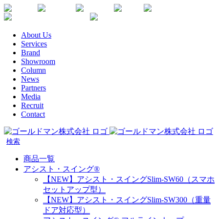
Skip
Youtube
Instagram
Facebook
Twitter
SDGs
か
to
楽
な
content
天
が
About Us
生
わ
Services
命
健
Brand
代
康
Showroom
理
企
Column
店
News
業
Partners
宣
Media
言
Recruit
Contact
商品一覧
アシスト・スイング®
【NEW】アシスト・スイングSlim-SW60（スマホ
セットアップ型）
【NEW】アシスト・スイングSlim-SW300（重量
ドア対応型）