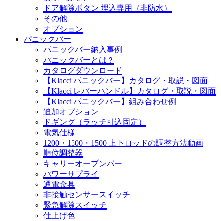
ドア解除ボタン 埋込専用（非防水）
その他
オプション
パニックバー
パニックバー納入事例
パニックバーとは？
カタログダウンロード
【Klacci パニックバー】カタログ・取説・図面
【Klacci レバーハンドル】カタログ・取説・図面
【Klacci パニックバー】組み合わせ例
追加オプション
ドギング（ラッチ引込固定）
電気仕様
1200・1300・1500 上下ロッドの調整方法動画
順位調整器
キャリーオープンバー
パワーサプライ
通電金具
非接触センサースイッチ
緊急解除スイッチ
仕上げ色