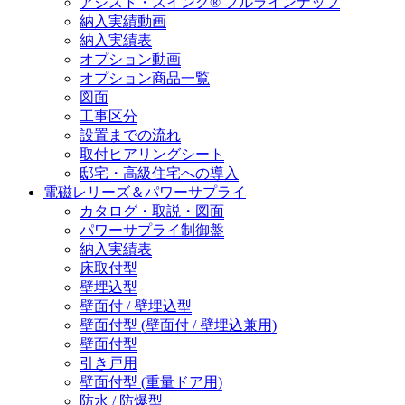
アシスト・スイング® フルラインナップ
納入実績動画
納入実績表
オプション動画
オプション商品一覧
図面
工事区分
設置までの流れ
取付ヒアリングシート
邸宅・高級住宅への導入
電磁レリーズ＆パワーサプライ
カタログ・取説・図面
パワーサプライ制御盤
納入実績表
床取付型
壁埋込型
壁面付 / 壁埋込型
壁面付型 (壁面付 / 壁埋込兼用)
壁面付型
引き戸用
壁面付型 (重量ドア用)
防水 / 防爆型