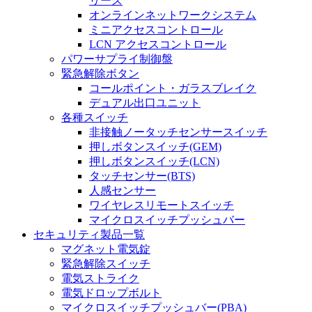
リーズ
オンラインネットワークシステム
ミニアクセスコントロール
LCN アクセスコントロール
パワーサプライ制御盤
緊急解除ボタン
コールポイント・ガラスブレイク
デュアル出口ユニット
各種スイッチ
非接触ノータッチセンサースイッチ
押しボタンスイッチ(GEM)
押しボタンスイッチ(LCN)
タッチセンサー(BTS)
人感センサー
ワイヤレスリモートスイッチ
マイクロスイッチプッシュバー
セキュリティ製品一覧
マグネット電気錠
緊急解除スイッチ
電気ストライク
電気ドロップボルト
マイクロスイッチプッシュバー(PBA)