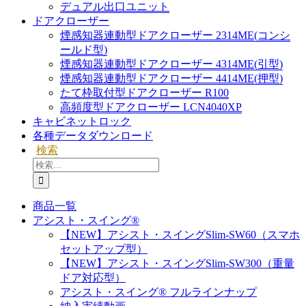
デュアル出口ユニット
ドアクローザー
煙感知器連動型ドアクローザー 2314ME(コンシ
ールド型)
煙感知器連動型ドアクローザー 4314ME(引型)
煙感知器連動型ドアクローザー 4414ME(押型)
たて枠取付型ドアクローザー R100
高頻度型ドアクローザー LCN4040XP
キャビネットロック
各種データダウンロード
検索
検
索
…
商品一覧
アシスト・スイング®
【NEW】アシスト・スイングSlim-SW60（スマホ
セットアップ型）
【NEW】アシスト・スイングSlim-SW300（重量
ドア対応型）
アシスト・スイング® フルラインナップ