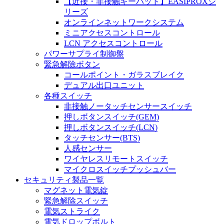
【近接・非接触キーパッド】EASIPROXシ
リーズ
オンラインネットワークシステム
ミニアクセスコントロール
LCN アクセスコントロール
パワーサプライ制御盤
緊急解除ボタン
コールポイント・ガラスブレイク
デュアル出口ユニット
各種スイッチ
非接触ノータッチセンサースイッチ
押しボタンスイッチ(GEM)
押しボタンスイッチ(LCN)
タッチセンサー(BTS)
人感センサー
ワイヤレスリモートスイッチ
マイクロスイッチプッシュバー
セキュリティ製品一覧
マグネット電気錠
緊急解除スイッチ
電気ストライク
電気ドロップボルト