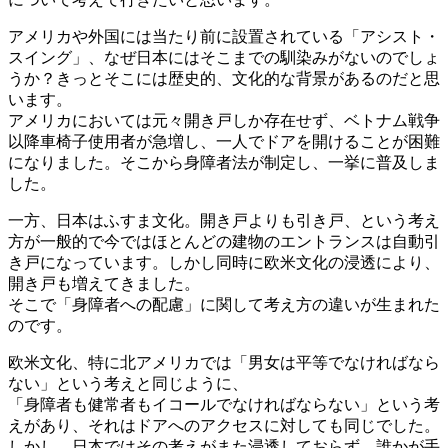
アメリカや外国には当たり前に設置されている「アシスト・
スイング」、なぜ日本にはそこまでの馴染みがないのでしょ
うか？きっとそこには歴史的、文化的な背景があるのだと思
います。
アメリカにおいては元々開き戸しか存在せず、ベトナム戦争
以降車椅子使用者が急増し、一人でドアを開けることが困難
になりました。そこから身障者法が制定し、一挙に普及しま
した。
一方、日本はふすま文化。開き戸よりも引き戸、という考え
方が一般的で今ではほとんどの建物のエントランスは自動引
き戸になっています。しかし同時に欧米文化の浸透により、
開き戸も増えてきました。
そこで「身障者への配慮」に関して考え方の違いが生まれた
のです。
欧米文化、特に北アメリカでは「男女は平等でなければなら
ない」という考えと同じように、
「
身障者も健常者もイコールでなければならない
」という考
えがあり、それはドアへのアクセスに対しても同じでした。
しかし、日本ではその考えがまた浸透しておらず、誰かが手