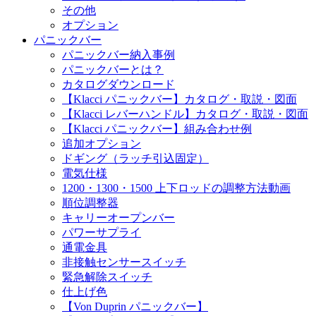
その他
オプション
パニックバー
パニックバー納入事例
パニックバーとは？
カタログダウンロード
【Klacci パニックバー】カタログ・取説・図面
【Klacci レバーハンドル】カタログ・取説・図面
【Klacci パニックバー】組み合わせ例
追加オプション
ドギング（ラッチ引込固定）
電気仕様
1200・1300・1500 上下ロッドの調整方法動画
順位調整器
キャリーオープンバー
パワーサプライ
通電金具
非接触センサースイッチ
緊急解除スイッチ
仕上げ色
【Von Duprin パニックバー】