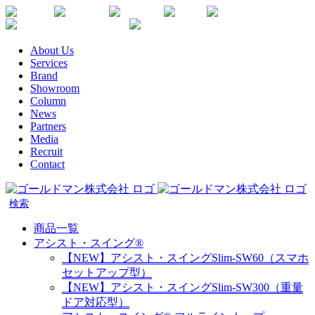
Skip
Youtube
Instagram
Facebook
Twitter
SDGs
か
to
楽
な
content
天
が
About Us
生
わ
Services
命
健
Brand
代
康
Showroom
理
企
Column
店
News
業
Partners
宣
Media
言
Recruit
Contact
商品一覧
アシスト・スイング®
【NEW】アシスト・スイングSlim-SW60（スマホ
セットアップ型）
【NEW】アシスト・スイングSlim-SW300（重量
ドア対応型）