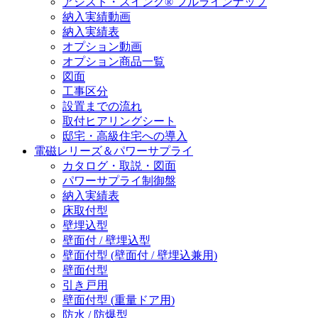
アシスト・スイング® フルラインナップ
納入実績動画
納入実績表
オプション動画
オプション商品一覧
図面
工事区分
設置までの流れ
取付ヒアリングシート
邸宅・高級住宅への導入
電磁レリーズ＆パワーサプライ
カタログ・取説・図面
パワーサプライ制御盤
納入実績表
床取付型
壁埋込型
壁面付 / 壁埋込型
壁面付型 (壁面付 / 壁埋込兼用)
壁面付型
引き戸用
壁面付型 (重量ドア用)
防水 / 防爆型