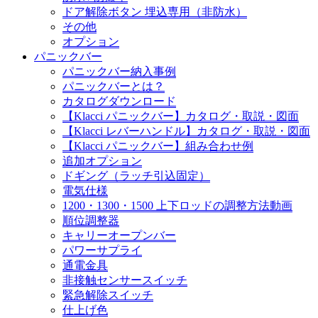
ドア解除ボタン 埋込専用（非防水）
その他
オプション
パニックバー
パニックバー納入事例
パニックバーとは？
カタログダウンロード
【Klacci パニックバー】カタログ・取説・図面
【Klacci レバーハンドル】カタログ・取説・図面
【Klacci パニックバー】組み合わせ例
追加オプション
ドギング（ラッチ引込固定）
電気仕様
1200・1300・1500 上下ロッドの調整方法動画
順位調整器
キャリーオープンバー
パワーサプライ
通電金具
非接触センサースイッチ
緊急解除スイッチ
仕上げ色