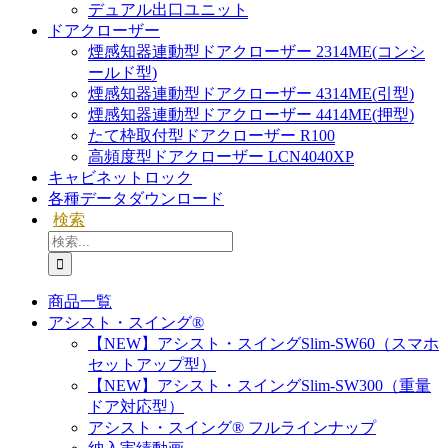
デュアル出口ユニット
ドアクローザー
煙感知器連動型ドアクローザー 2314ME(コンシ
ールド型)
煙感知器連動型ドアクローザー 4314ME(引型)
煙感知器連動型ドアクローザー 4414ME(押型)
たて枠取付型ドアクローザー R100
高頻度型ドアクローザー LCN4040XP
キャビネットロック
各種データダウンロード
検索
検
索
…
商品一覧
アシスト・スイング®
【NEW】アシスト・スイングSlim-SW60（スマホ
セットアップ型）
【NEW】アシスト・スイングSlim-SW300（重量
ドア対応型）
アシスト・スイング® フルラインナップ