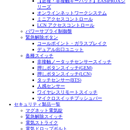
【近接・非接触キーパッド】EASIPROXシ
リーズ
オンラインネットワークシステム
ミニアクセスコントロール
LCN アクセスコントロール
パワーサプライ制御盤
緊急解除ボタン
コールポイント・ガラスブレイク
デュアル出口ユニット
各種スイッチ
非接触ノータッチセンサースイッチ
押しボタンスイッチ(GEM)
押しボタンスイッチ(LCN)
タッチセンサー(BTS)
人感センサー
ワイヤレスリモートスイッチ
マイクロスイッチプッシュバー
セキュリティ製品一覧
マグネット電気錠
緊急解除スイッチ
電気ストライク
電気ドロップボルト