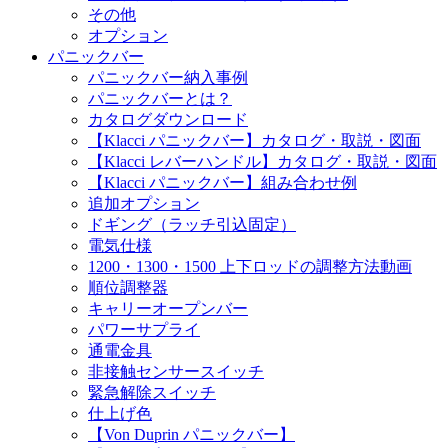
その他
オプション
パニックバー
パニックバー納入事例
パニックバーとは？
カタログダウンロード
【Klacci パニックバー】カタログ・取説・図面
【Klacci レバーハンドル】カタログ・取説・図面
【Klacci パニックバー】組み合わせ例
追加オプション
ドギング（ラッチ引込固定）
電気仕様
1200・1300・1500 上下ロッドの調整方法動画
順位調整器
キャリーオープンバー
パワーサプライ
通電金具
非接触センサースイッチ
緊急解除スイッチ
仕上げ色
【Von Duprin パニックバー】