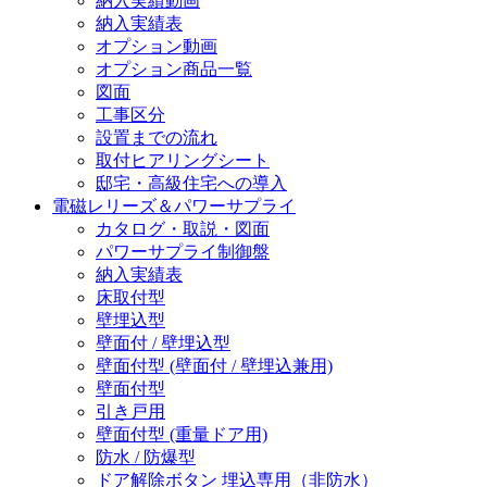
納入実績動画
納入実績表
オプション動画
オプション商品一覧
図面
工事区分
設置までの流れ
取付ヒアリングシート
邸宅・高級住宅への導入
電磁レリーズ＆パワーサプライ
カタログ・取説・図面
パワーサプライ制御盤
納入実績表
床取付型
壁埋込型
壁面付 / 壁埋込型
壁面付型 (壁面付 / 壁埋込兼用)
壁面付型
引き戸用
壁面付型 (重量ドア用)
防水 / 防爆型
ドア解除ボタン 埋込専用（非防水）