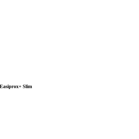
Easiprox+ Slim