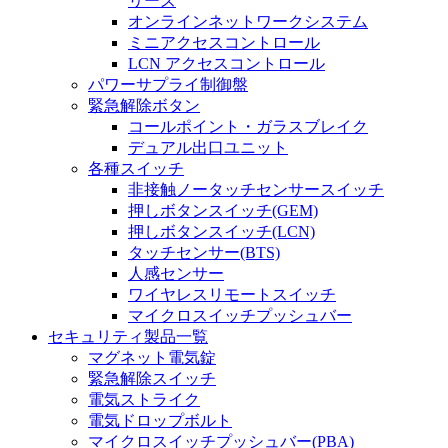
リーズ
オンラインネットワークシステム
ミニアクセスコントロール
LCN アクセスコントロール
パワーサプライ制御盤
緊急解除ボタン
コールポイント・ガラスブレイク
デュアル出口ユニット
各種スイッチ
非接触ノータッチセンサースイッチ
押しボタンスイッチ(GEM)
押しボタンスイッチ(LCN)
タッチセンサー(BTS)
人感センサー
ワイヤレスリモートスイッチ
マイクロスイッチプッシュバー
セキュリティ製品一覧
マグネット電気錠
緊急解除スイッチ
電気ストライク
電気ドロップボルト
マイクロスイッチプッシュバー(PBA)