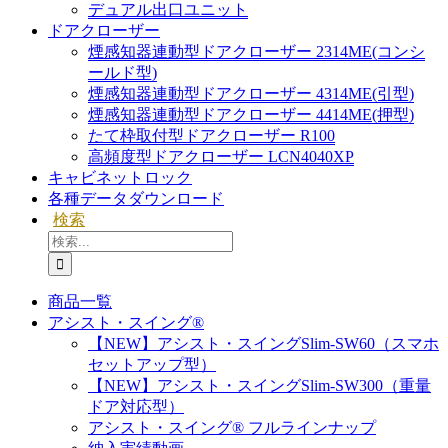
デュアル出口ユニット
ドアクローザー
煙感知器連動型ドアクローザー 2314ME(コンシ
ールド型)
煙感知器連動型ドアクローザー 4314ME(引型)
煙感知器連動型ドアクローザー 4414ME(押型)
たて枠取付型ドアクローザー R100
高頻度型ドアクローザー LCN4040XP
キャビネットロック
各種データダウンロード
検索
検
索
…
商品一覧
アシスト・スイング®
【NEW】アシスト・スイングSlim-SW60（スマホ
セットアップ型）
【NEW】アシスト・スイングSlim-SW300（重量
ドア対応型）
アシスト・スイング® フルラインナップ