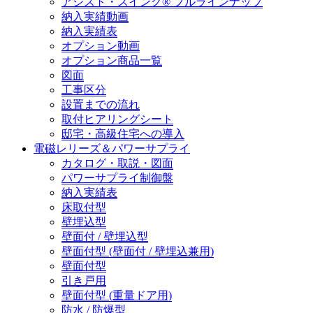
アシスト・スイング® フルラインナップ
納入実績動画
納入実績表
オプション動画
オプション商品一覧
図面
工事区分
設置までの流れ
取付ヒアリングシート
邸宅・高級住宅への導入
電磁レリーズ＆パワーサプライ
カタログ・取説・図面
パワーサプライ制御盤
納入実績表
床取付型
壁埋込型
壁面付 / 壁埋込型
壁面付型 (壁面付 / 壁埋込兼用)
壁面付型
引き戸用
壁面付型 (重量ドア用)
防水 / 防爆型