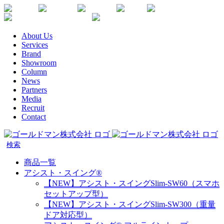
Skip
Youtube
Instagram
Facebook
Twitter
SDGs
か
to
楽
な
content
天
が
About Us
生
わ
Services
命
健
Brand
代
康
Showroom
理
企
Column
店
News
業
Partners
宣
Media
言
Recruit
Contact
商品一覧
アシスト・スイング®
【NEW】アシスト・スイングSlim-SW60（スマホ
セットアップ型）
【NEW】アシスト・スイングSlim-SW300（重量
ドア対応型）