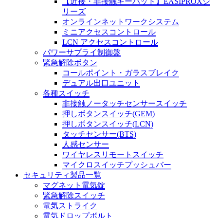
【近接・非接触キーパッド】EASIPROXシ
リーズ
オンラインネットワークシステム
ミニアクセスコントロール
LCN アクセスコントロール
パワーサプライ制御盤
緊急解除ボタン
コールポイント・ガラスブレイク
デュアル出口ユニット
各種スイッチ
非接触ノータッチセンサースイッチ
押しボタンスイッチ(GEM)
押しボタンスイッチ(LCN)
タッチセンサー(BTS)
人感センサー
ワイヤレスリモートスイッチ
マイクロスイッチプッシュバー
セキュリティ製品一覧
マグネット電気錠
緊急解除スイッチ
電気ストライク
電気ドロップボルト