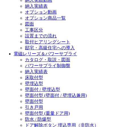
納入実績動画
納入実績表
オプション動画
オプション商品一覧
図面
工事区分
設置までの流れ
取付ヒアリングシート
邸宅・高級住宅への導入
電磁レリーズ＆パワーサプライ
カタログ・取説・図面
パワーサプライ制御盤
納入実績表
床取付型
壁埋込型
壁面付 / 壁埋込型
壁面付型 (壁面付 / 壁埋込兼用)
壁面付型
引き戸用
壁面付型 (重量ドア用)
防水 / 防爆型
ドア解除ボタン 埋込専用（非防水）