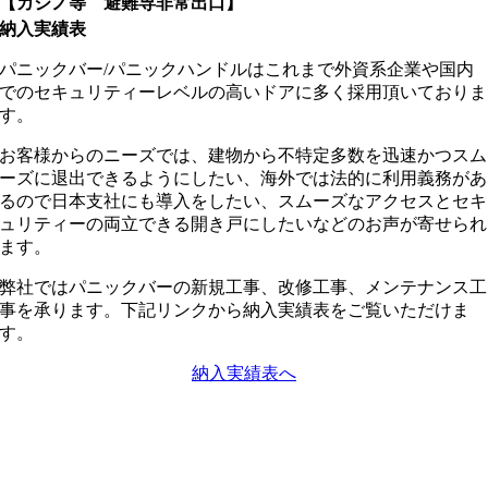
【カジノ等 避難専非常出口】
納入実績表
パニックバー/パニックハンドルはこれまで外資系企業や国内
でのセキュリティーレベルの高いドアに多く採用頂いておりま
す。
お客様からのニーズでは、建物から不特定多数を迅速かつスム
ーズに退出できるようにしたい、海外では法的に利用義務があ
るので日本支社にも導入をしたい、スムーズなアクセスとセキ
ュリティーの両立できる開き戸にしたいなどのお声が寄せられ
ます。
弊社ではパニックバーの新規工事、改修工事、メンテナンス工
事を承ります。下記リンクから納入実績表をご覧いただけま
す。
納入実績表へ