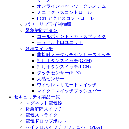
リーズ
オンラインネットワークシステム
ミニアクセスコントロール
LCN アクセスコントロール
パワーサプライ制御盤
緊急解除ボタン
コールポイント・ガラスブレイク
デュアル出口ユニット
各種スイッチ
非接触ノータッチセンサースイッチ
押しボタンスイッチ(GEM)
押しボタンスイッチ(LCN)
タッチセンサー(BTS)
人感センサー
ワイヤレスリモートスイッチ
マイクロスイッチプッシュバー
セキュリティ製品一覧
マグネット電気錠
緊急解除スイッチ
電気ストライク
電気ドロップボルト
マイクロスイッチプッシュバー(PBA)