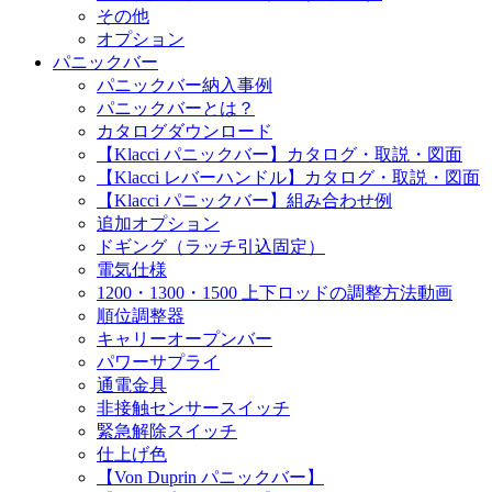
その他
オプション
パニックバー
パニックバー納入事例
パニックバーとは？
カタログダウンロード
【Klacci パニックバー】カタログ・取説・図面
【Klacci レバーハンドル】カタログ・取説・図面
【Klacci パニックバー】組み合わせ例
追加オプション
ドギング（ラッチ引込固定）
電気仕様
1200・1300・1500 上下ロッドの調整方法動画
順位調整器
キャリーオープンバー
パワーサプライ
通電金具
非接触センサースイッチ
緊急解除スイッチ
仕上げ色
【Von Duprin パニックバー】