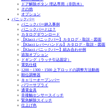
ドア解除ボタン 埋込専用（非防水）
その他
オプション
パニックバー
パニックバー納入事例
パニックバーとは？
カタログダウンロード
【Klacci パニックバー】カタログ・取説・図面
【Klacci レバーハンドル】カタログ・取説・図面
【Klacci パニックバー】組み合わせ例
追加オプション
ドギング（ラッチ引込固定）
電気仕様
1200・1300・1500 上下ロッドの調整方法動画
順位調整器
キャリーオープンバー
パワーサプライ
通電金具
非接触センサースイッチ
緊急解除スイッチ
仕上げ色