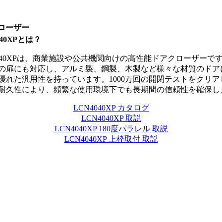
ローザー
040XPとは？
4040XPは、商業施設や公共機関向けの高性能ドアクローザーで
の扉にも対応し、アルミ製、鋼製、木製など様々な材質のドア
優れた汎用性を持っています。1000万回の開閉テストをクリア
耐久性により、頻繁な使用環境下でも長期間の信頼性を確保し
LCN4040XP カタログ
LCN4040XP 取説
LCN4040XP 180度パラレル 取説
LCN4040XP 上枠取付 取説