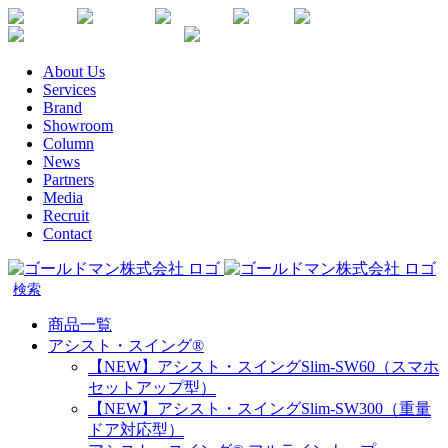
Skip
Youtube
Instagram
Facebook
Twitter
SDGs
か
to
楽
な
content
天
が
About Us
生
わ
Services
命
健
Brand
代
康
Showroom
理
企
Column
店
News
業
Partners
宣
Media
言
Recruit
Contact
商品一覧
アシスト・スイング®
【NEW】アシスト・スイングSlim-SW60（スマホ
セットアップ型）
【NEW】アシスト・スイングSlim-SW300（重量
ドア対応型）