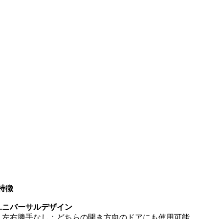
特徴
ユニバーサルデザイン
・左右勝手なし：どちらの開き方向のドアにも使用可能