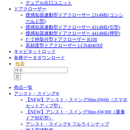
デュアル出口ユニット
ドアクローザー
煙感知器連動型ドアクローザー 2314ME(コンシ
ールド型)
煙感知器連動型ドアクローザー 4314ME(引型)
煙感知器連動型ドアクローザー 4414ME(押型)
たて枠取付型ドアクローザー R100
高頻度型ドアクローザー LCN4040XP
キャビネットロック
各種データダウンロード
検索
検
索
…
商品一覧
アシスト・スイング®
【NEW】アシスト・スイングSlim-SW60（スマホ
セットアップ型）
【NEW】アシスト・スイングSlim-SW300（重量
ドア対応型）
アシスト・スイング® フルラインナップ