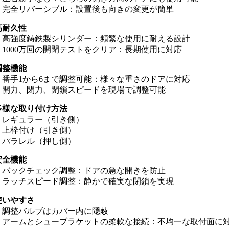
・完全リバーシブル：設置後も向きの変更が簡単
高耐久性
・高強度鋳鉄製シリンダー：頻繁な使用に耐える設計
・1000万回の開閉テストをクリア：長期使用に対応
調整機能
・番手1から6まで調整可能：様々な重さのドアに対応
・開力、閉力、閉鎖スピードを現場で調整可能
多様な取り付け方法
・レギュラー（引き側）
・上枠付け（引き側）
・パラレル（押し側）
安全機能
・バックチェック調整：ドアの急な開きを防止
・ラッチスピード調整：静かで確実な閉鎖を実現
使いやすさ
・調整バルブはカバー内に隠蔽
・アームとシューブラケットの柔軟な接続：不均一な取付面に