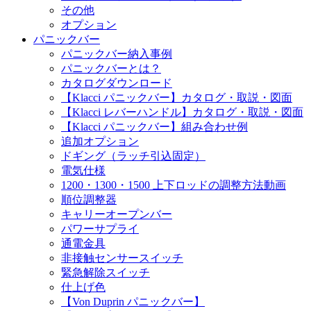
その他
オプション
パニックバー
パニックバー納入事例
パニックバーとは？
カタログダウンロード
【Klacci パニックバー】カタログ・取説・図面
【Klacci レバーハンドル】カタログ・取説・図面
【Klacci パニックバー】組み合わせ例
追加オプション
ドギング（ラッチ引込固定）
電気仕様
1200・1300・1500 上下ロッドの調整方法動画
順位調整器
キャリーオープンバー
パワーサプライ
通電金具
非接触センサースイッチ
緊急解除スイッチ
仕上げ色
【Von Duprin パニックバー】