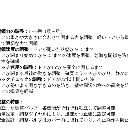
閉鎖力の調整：
1～6番（弱～強）
ドアの重さや大きさに合わせて閉まる力を調整、軽いドアから
まで適切な力で閉鎖
閉鎖速度の調整：
ドアが開いた状態から15°まで
ドアが閉まり始めてから15°までの速度を調整、急激な閉鎖を防
全性を確保
ラッチ速度の調整：
ドアが15°から完全に閉じるまで
ドアが閉まる最後の動きを調整、確実にラッチがかかり、静か
バックチェックの調整：
ドアが75°以上開いた時
ドアが勢いよく開きすぎるのを防ぎ、壁や周辺の物への衝突を
ドアの損傷を軽減
調整の特徴：
独立した調整バルブ：各機能がそれぞれ独立して調整可能
簡単設定：調整ダイヤルにより、迅速かつ正確に設定可能
安全設計：調整バルブはカバー内に隠れており、不正操作を防