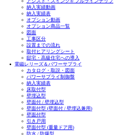
アシスト・スイング® フルラインナップ
納入実績動画
納入実績表
オプション動画
オプション商品一覧
図面
工事区分
設置までの流れ
取付ヒアリングシート
邸宅・高級住宅への導入
電磁レリーズ＆パワーサプライ
カタログ・取説・図面
パワーサプライ制御盤
納入実績表
床取付型
壁埋込型
壁面付 / 壁埋込型
壁面付型 (壁面付 / 壁埋込兼用)
壁面付型
引き戸用
壁面付型 (重量ドア用)
防水 / 防爆型