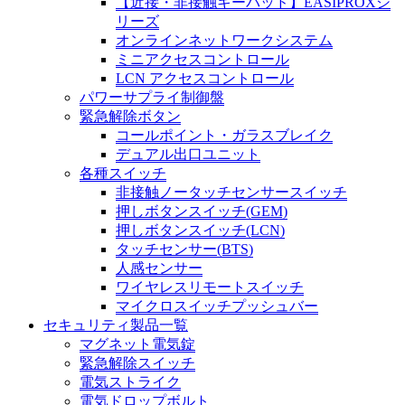
【近接・非接触キーパッド】EASIPROXシ
リーズ
オンラインネットワークシステム
ミニアクセスコントロール
LCN アクセスコントロール
パワーサプライ制御盤
緊急解除ボタン
コールポイント・ガラスブレイク
デュアル出口ユニット
各種スイッチ
非接触ノータッチセンサースイッチ
押しボタンスイッチ(GEM)
押しボタンスイッチ(LCN)
タッチセンサー(BTS)
人感センサー
ワイヤレスリモートスイッチ
マイクロスイッチプッシュバー
セキュリティ製品一覧
マグネット電気錠
緊急解除スイッチ
電気ストライク
電気ドロップボルト