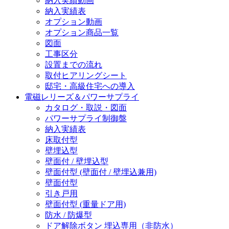
納入実績動画
納入実績表
オプション動画
オプション商品一覧
図面
工事区分
設置までの流れ
取付ヒアリングシート
邸宅・高級住宅への導入
電磁レリーズ＆パワーサプライ
カタログ・取説・図面
パワーサプライ制御盤
納入実績表
床取付型
壁埋込型
壁面付 / 壁埋込型
壁面付型 (壁面付 / 壁埋込兼用)
壁面付型
引き戸用
壁面付型 (重量ドア用)
防水 / 防爆型
ドア解除ボタン 埋込専用（非防水）