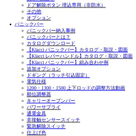
ドア解除ボタン 埋込専用（非防水）
その他
オプション
パニックバー
パニックバー納入事例
パニックバーとは？
カタログダウンロード
【Klacci パニックバー】カタログ・取説・図面
【Klacci レバーハンドル】カタログ・取説・図面
【Klacci パニックバー】組み合わせ例
追加オプション
ドギング（ラッチ引込固定）
電気仕様
1200・1300・1500 上下ロッドの調整方法動画
順位調整器
キャリーオープンバー
パワーサプライ
通電金具
非接触センサースイッチ
緊急解除スイッチ
仕上げ色