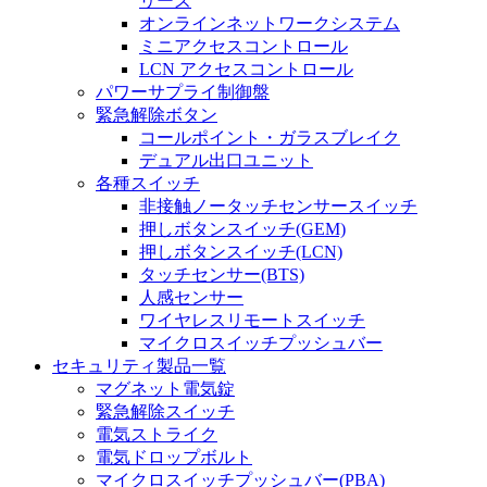
リーズ
オンラインネットワークシステム
ミニアクセスコントロール
LCN アクセスコントロール
パワーサプライ制御盤
緊急解除ボタン
コールポイント・ガラスブレイク
デュアル出口ユニット
各種スイッチ
非接触ノータッチセンサースイッチ
押しボタンスイッチ(GEM)
押しボタンスイッチ(LCN)
タッチセンサー(BTS)
人感センサー
ワイヤレスリモートスイッチ
マイクロスイッチプッシュバー
セキュリティ製品一覧
マグネット電気錠
緊急解除スイッチ
電気ストライク
電気ドロップボルト
マイクロスイッチプッシュバー(PBA)