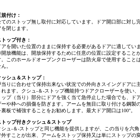
正規付け：
全てのストップ無し取付に対応しています。ドア開口部に対し
アを閉じます。
ストップ付き：
ドアを開いた位置のままに保持する必要があるドアに適してい
持開放機能は、開放保持するために任意の位置に設定すること
す。このホールドオープンクローザーは防火扉で使用すること
せん。
クッシュ＆ストップ：
戸当りに合わせて保持出来ない状況での外向きスイングドアに
されます。クシュ-＆-ストップ機能持つドアクローザーを使い、
トップ（当り）部分にドアを強く当て急停止した場合でも、ド
ザーや枠への損傷を防ぎます。アームを無目に取り付ける鋼製
を裏板で補強することをお勧めします。最大ドア開口は100°。
ストップ付きクッシュ＆ストップ
クシュ-＆-ストップと同じ機能を提供しますが、この当りを六角
で外すことが出来、アームをストップ保持又は単にストップの