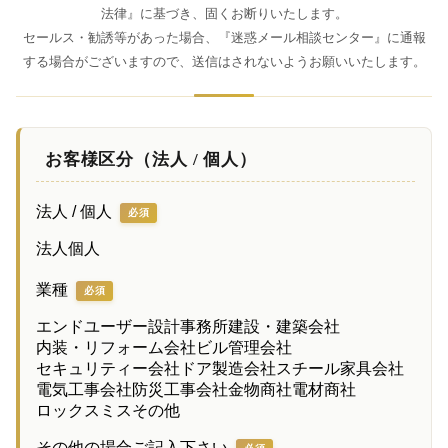
法律』に基づき、固くお断りいたします。
セールス・勧誘等があった場合、『迷惑メール相談センター』に通報
する場合がございますので、送信はされないようお願いいたします。
お客様区分（法人 / 個人）
法人 / 個人
必須
法人
個人
業種
必須
エンドユーザー
設計事務所
建設・建築会社
内装・リフォーム会社
ビル管理会社
セキュリティー会社
ドア製造会社
スチール家具会社
電気工事会社
防災工事会社
金物商社
電材商社
ロックスミス
その他
その他の場合ご記入下さい