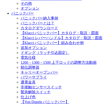
その他
オプション
パニックバー
パニックバー納入事例
パニックバーとは？
カタログダウンロード
【Klacci パニックバー】カタログ・取説・図面
【Klacci レバーハンドル】カタログ・取説・図面
【Klacci パニックバー】組み合わせ例
追加オプション
ドギング（ラッチ引込固定）
電気仕様
1200・1300・1500 上下ロッドの調整方法動画
順位調整器
キャリーオープンバー
パワーサプライ
通電金具
非接触センサースイッチ
緊急解除スイッチ
仕上げ色
【Von Duprin パニックバー】