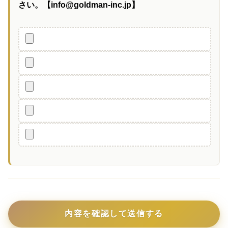
さい。【info@goldman-inc.jp】