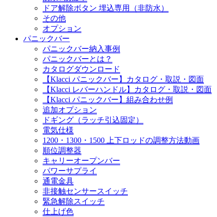
ドア解除ボタン 埋込専用（非防水）
その他
オプション
パニックバー
パニックバー納入事例
パニックバーとは？
カタログダウンロード
【Klacci パニックバー】カタログ・取説・図面
【Klacci レバーハンドル】カタログ・取説・図面
【Klacci パニックバー】組み合わせ例
追加オプション
ドギング（ラッチ引込固定）
電気仕様
1200・1300・1500 上下ロッドの調整方法動画
順位調整器
キャリーオープンバー
パワーサプライ
通電金具
非接触センサースイッチ
緊急解除スイッチ
仕上げ色