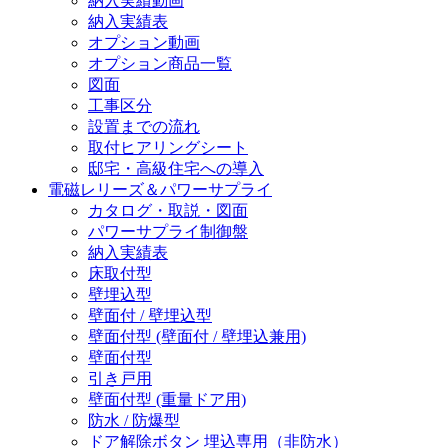
納入実績動画
納入実績表
オプション動画
オプション商品一覧
図面
工事区分
設置までの流れ
取付ヒアリングシート
邸宅・高級住宅への導入
電磁レリーズ＆パワーサプライ
カタログ・取説・図面
パワーサプライ制御盤
納入実績表
床取付型
壁埋込型
壁面付 / 壁埋込型
壁面付型 (壁面付 / 壁埋込兼用)
壁面付型
引き戸用
壁面付型 (重量ドア用)
防水 / 防爆型
ドア解除ボタン 埋込専用（非防水）