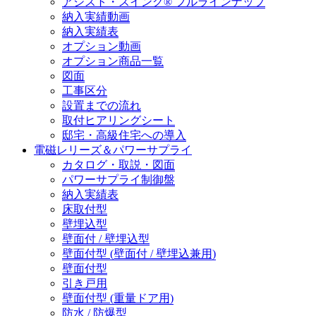
アシスト・スイング® フルラインナップ
納入実績動画
納入実績表
オプション動画
オプション商品一覧
図面
工事区分
設置までの流れ
取付ヒアリングシート
邸宅・高級住宅への導入
電磁レリーズ＆パワーサプライ
カタログ・取説・図面
パワーサプライ制御盤
納入実績表
床取付型
壁埋込型
壁面付 / 壁埋込型
壁面付型 (壁面付 / 壁埋込兼用)
壁面付型
引き戸用
壁面付型 (重量ドア用)
防水 / 防爆型