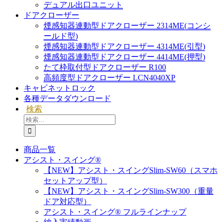
デュアル出口ユニット
ドアクローザー
煙感知器連動型ドアクローザー 2314ME(コンシ
ールド型)
煙感知器連動型ドアクローザー 4314ME(引型)
煙感知器連動型ドアクローザー 4414ME(押型)
たて枠取付型ドアクローザー R100
高頻度型ドアクローザー LCN4040XP
キャビネットロック
各種データダウンロード
検索
検
索
…
商品一覧
アシスト・スイング®
【NEW】アシスト・スイングSlim-SW60（スマホ
セットアップ型）
【NEW】アシスト・スイングSlim-SW300（重量
ドア対応型）
アシスト・スイング® フルラインナップ