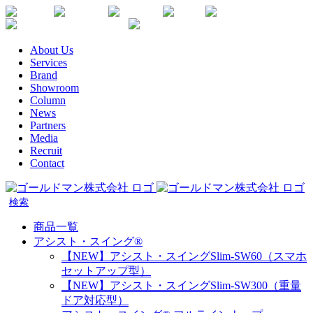
Skip
Youtube
Instagram
Facebook
Twitter
SDGs
か
to
楽
な
content
天
が
About Us
生
わ
Services
命
健
Brand
代
康
Showroom
理
企
Column
店
News
業
Partners
宣
Media
言
Recruit
Contact
商品一覧
アシスト・スイング®
【NEW】アシスト・スイングSlim-SW60（スマホ
セットアップ型）
【NEW】アシスト・スイングSlim-SW300（重量
ドア対応型）