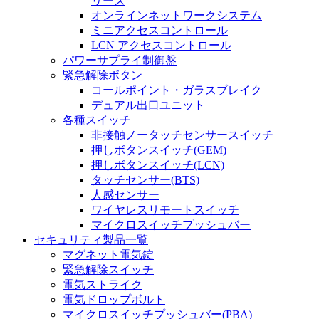
リーズ
オンラインネットワークシステム
ミニアクセスコントロール
LCN アクセスコントロール
パワーサプライ制御盤
緊急解除ボタン
コールポイント・ガラスブレイク
デュアル出口ユニット
各種スイッチ
非接触ノータッチセンサースイッチ
押しボタンスイッチ(GEM)
押しボタンスイッチ(LCN)
タッチセンサー(BTS)
人感センサー
ワイヤレスリモートスイッチ
マイクロスイッチプッシュバー
セキュリティ製品一覧
マグネット電気錠
緊急解除スイッチ
電気ストライク
電気ドロップボルト
マイクロスイッチプッシュバー(PBA)