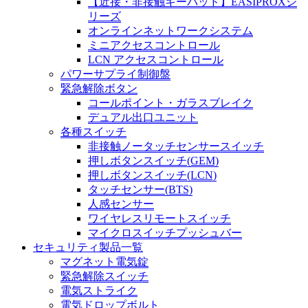
【近接・非接触キーパッド】EASIPROXシ
リーズ
オンラインネットワークシステム
ミニアクセスコントロール
LCN アクセスコントロール
パワーサプライ制御盤
緊急解除ボタン
コールポイント・ガラスブレイク
デュアル出口ユニット
各種スイッチ
非接触ノータッチセンサースイッチ
押しボタンスイッチ(GEM)
押しボタンスイッチ(LCN)
タッチセンサー(BTS)
人感センサー
ワイヤレスリモートスイッチ
マイクロスイッチプッシュバー
セキュリティ製品一覧
マグネット電気錠
緊急解除スイッチ
電気ストライク
電気ドロップボルト