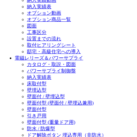
納入実績動画
納入実績表
オプション動画
オプション商品一覧
図面
工事区分
設置までの流れ
取付ヒアリングシート
邸宅・高級住宅への導入
電磁レリーズ＆パワーサプライ
カタログ・取説・図面
パワーサプライ制御盤
納入実績表
床取付型
壁埋込型
壁面付 / 壁埋込型
壁面付型 (壁面付 / 壁埋込兼用)
壁面付型
引き戸用
壁面付型 (重量ドア用)
防水 / 防爆型
ドア解除ボタン 埋込専用（非防水）