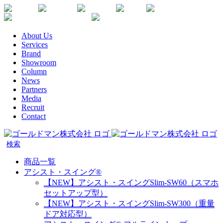
Skip
Youtube
Instagram
Facebook
Twitter
SDGs
か
to
楽
な
content
天
が
About Us
生
わ
Services
命
健
Brand
代
康
Showroom
理
企
Column
店
News
業
Partners
宣
Media
言
Recruit
Contact
商品一覧
アシスト・スイング®
【NEW】アシスト・スイングSlim-SW60（スマホ
セットアップ型）
【NEW】アシスト・スイングSlim-SW300（重量
ドア対応型）