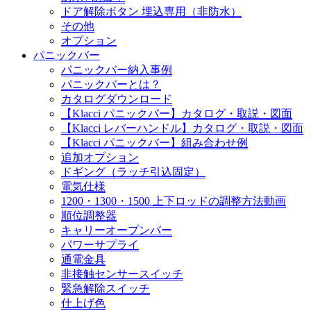
ドア解除ボタン 埋込専用（非防水）
その他
オプション
パニックバー
パニックバー納入事例
パニックバーとは？
カタログダウンロード
【Klacci パニックバー】カタログ・取説・図面
【Klacci レバーハンドル】カタログ・取説・図面
【Klacci パニックバー】組み合わせ例
追加オプション
ドギング（ラッチ引込固定）
電気仕様
1200・1300・1500 上下ロッドの調整方法動画
順位調整器
キャリーオープンバー
パワーサプライ
通電金具
非接触センサースイッチ
緊急解除スイッチ
仕上げ色