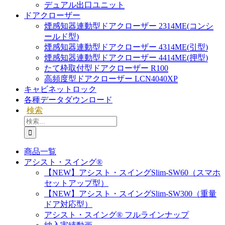
デュアル出口ユニット
ドアクローザー
煙感知器連動型ドアクローザー 2314ME(コンシ
ールド型)
煙感知器連動型ドアクローザー 4314ME(引型)
煙感知器連動型ドアクローザー 4414ME(押型)
たて枠取付型ドアクローザー R100
高頻度型ドアクローザー LCN4040XP
キャビネットロック
各種データダウンロード
検索
検
索
…
商品一覧
アシスト・スイング®
【NEW】アシスト・スイングSlim-SW60（スマホ
セットアップ型）
【NEW】アシスト・スイングSlim-SW300（重量
ドア対応型）
アシスト・スイング® フルラインナップ