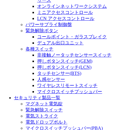
リーズ
オンラインネットワークシステム
ミニアクセスコントロール
LCN アクセスコントロール
パワーサプライ制御盤
緊急解除ボタン
コールポイント・ガラスブレイク
デュアル出口ユニット
各種スイッチ
非接触ノータッチセンサースイッチ
押しボタンスイッチ(GEM)
押しボタンスイッチ(LCN)
タッチセンサー(BTS)
人感センサー
ワイヤレスリモートスイッチ
マイクロスイッチプッシュバー
セキュリティ製品一覧
マグネット電気錠
緊急解除スイッチ
電気ストライク
電気ドロップボルト
マイクロスイッチプッシュバー(PBA)