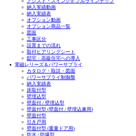
アシスト・スイング® フルラインナップ
納入実績動画
納入実績表
オプション動画
オプション商品一覧
図面
工事区分
設置までの流れ
取付ヒアリングシート
邸宅・高級住宅への導入
電磁レリーズ＆パワーサプライ
カタログ・取説・図面
パワーサプライ制御盤
納入実績表
床取付型
壁埋込型
壁面付 / 壁埋込型
壁面付型 (壁面付 / 壁埋込兼用)
壁面付型
引き戸用
壁面付型 (重量ドア用)
防水 / 防爆型