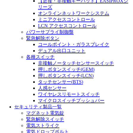
【近接・非接触キーパッド】EASIPROXシ
リーズ
オンラインネットワークシステム
ミニアクセスコントロール
LCN アクセスコントロール
パワーサプライ制御盤
緊急解除ボタン
コールポイント・ガラスブレイク
デュアル出口ユニット
各種スイッチ
非接触ノータッチセンサースイッチ
押しボタンスイッチ(GEM)
押しボタンスイッチ(LCN)
タッチセンサー(BTS)
人感センサー
ワイヤレスリモートスイッチ
マイクロスイッチプッシュバー
セキュリティ製品一覧
マグネット電気錠
緊急解除スイッチ
電気ストライク
電気ドロップボルト