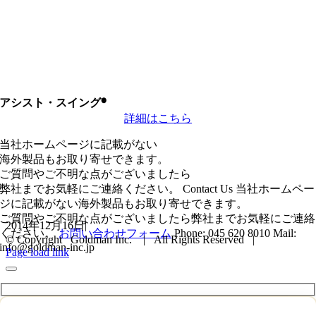
アシスト・スイング®
詳細はこちら
当社ホームページに記載がない
海外製品もお取り寄せできます。
ご質問やご不明な点がございましたら
弊社までお気軽にご連絡ください。
Contact Us
当社ホームペー
ジに記載がない海外製品もお取り寄せできます。
ご質問やご不明な点がございましたら弊社までお気軽にご連絡
2014年12月16日
|
ください。
お問い合わせフォーム
Phone: 045 620 8010
Mail:
© Copyright Goldman Inc. | All Rights Reserved |
info@goldman-inc.jp
Page load link