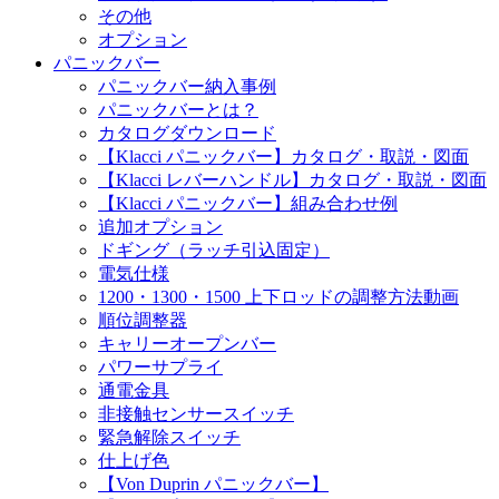
その他
オプション
パニックバー
パニックバー納入事例
パニックバーとは？
カタログダウンロード
【Klacci パニックバー】カタログ・取説・図面
【Klacci レバーハンドル】カタログ・取説・図面
【Klacci パニックバー】組み合わせ例
追加オプション
ドギング（ラッチ引込固定）
電気仕様
1200・1300・1500 上下ロッドの調整方法動画
順位調整器
キャリーオープンバー
パワーサプライ
通電金具
非接触センサースイッチ
緊急解除スイッチ
仕上げ色
【Von Duprin パニックバー】