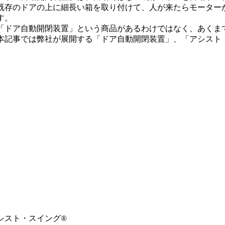
既存のドアの上に細長い箱を取り付けて、人が来たらモーター
す。
「ドア自動開閉装置」という商品があるわけではなく、あくま
本記事では弊社が展開する「ドア自動開閉装置」、「アシスト
シスト・スイング®