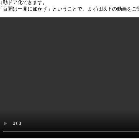
自動ドア化できます。
「百聞は一見に如かず」ということで、まずは以下の動画をご