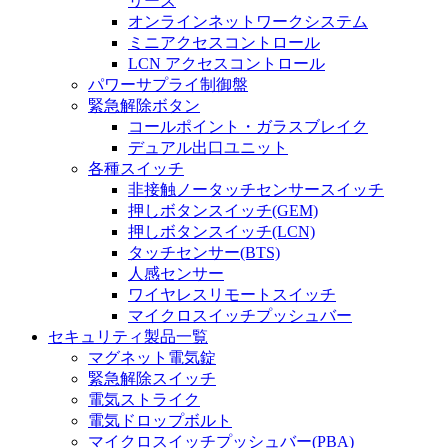
リーズ
オンラインネットワークシステム
ミニアクセスコントロール
LCN アクセスコントロール
パワーサプライ制御盤
緊急解除ボタン
コールポイント・ガラスブレイク
デュアル出口ユニット
各種スイッチ
非接触ノータッチセンサースイッチ
押しボタンスイッチ(GEM)
押しボタンスイッチ(LCN)
タッチセンサー(BTS)
人感センサー
ワイヤレスリモートスイッチ
マイクロスイッチプッシュバー
セキュリティ製品一覧
マグネット電気錠
緊急解除スイッチ
電気ストライク
電気ドロップボルト
マイクロスイッチプッシュバー(PBA)