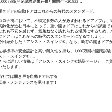
1,000万回(開閉試験結果)÷48万開閉/年=20.833…
開きドアの自動ドアはこれからの時代のスタンダード。
コロナ禍において、不特定多数の人が必ず触れるドアノブは、
高齢化が進む日本にとって、重い開きドアはこれからの課題で
だれも不安を感じず、気兼ねなく訪れられる場所にするため、
動ドア」はこれからの時代のスタンダードになるでしょう。
今回紹介した「アシスト・スイング®︎」なら、既存の開きドア
世界標準の安全設計と高い耐久性を持ち、1,000万回の開閉試験
スト・スイング®︎」。
さらに詳しい情報は『アシスト・スイング®製品ページ』、ご
いたします。
当社では開き戸を自動ドア化する
工事・メンテナンスを承ります！