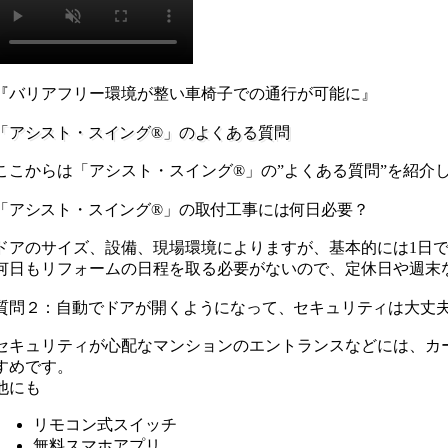
『バリアフリー環境が整い車椅子での通行が可能に』
「アシスト・スイング®」のよくある質問
ここからは「アシスト・スイング®︎」の”よくある質問”を紹介
「アシスト・スイング®」の取付工事には何日必要？
ドアのサイズ、設備、現場環境によりますが、基本的には1日
何日もリフォームの日程を取る必要がないので、定休日や週末
質問２：自動でドアが開くようになって、セキュリティは大丈
セキュリティが心配なマンションのエントランスなどには、カ
すめです。
他にも
リモコン式スイッチ
無料スマホアプリ