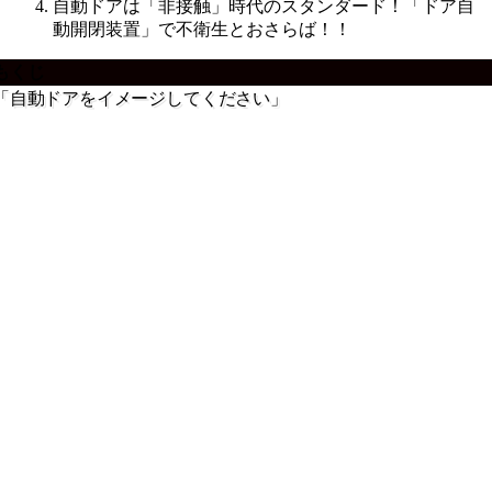
自動ドアは「非接触」時代のスタンダード！「ドア自
動開閉装置」で不衛生とおさらば！！
もくじ
「自動ドアをイメージしてください」