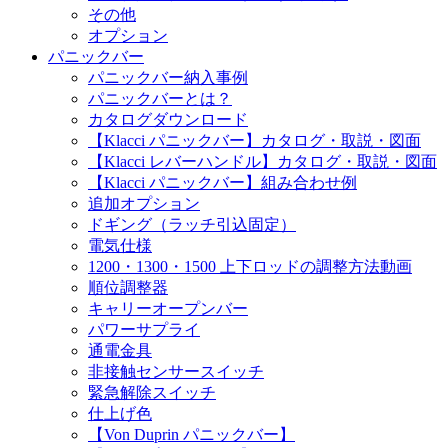
その他
オプション
パニックバー
パニックバー納入事例
パニックバーとは？
カタログダウンロード
【Klacci パニックバー】カタログ・取説・図面
【Klacci レバーハンドル】カタログ・取説・図面
【Klacci パニックバー】組み合わせ例
追加オプション
ドギング（ラッチ引込固定）
電気仕様
1200・1300・1500 上下ロッドの調整方法動画
順位調整器
キャリーオープンバー
パワーサプライ
通電金具
非接触センサースイッチ
緊急解除スイッチ
仕上げ色
【Von Duprin パニックバー】