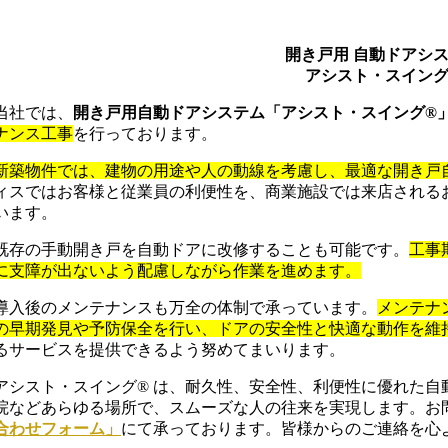
開き戸用 自動ドアシ
アシスト・スイング
当社では、
開き戸用自動ドアシステム「アシスト・スイング®
ナンス工事
を行っております。
新築物件では、建物の用途や人の動線を考慮し、最適な開き戸
ィスではお客様と従業員の利便性を、商業施設では来店される
います。
既存の手動開き戸を自動ドアに改修することも可能です。
工事
に支障が出ないよう配慮しながら作業を進めます。
導入後のメンテナンスも万全の体制で承っています。
メンテナ
の早期発見や予防保全を行い、ドアの安全性と快適な動作を維
るサービスを提供できるよう努めてまいります。
アシスト・スイング® は、耐久性、安全性、利便性に優れた自
院などあらゆる場所で、スムーズな人の往来を実現します。お
合わせフォーム」
にて承っております。皆様からのご連絡を心