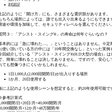
顔認証
上記のように「開け方」にも、さまざまな選択肢があります。
もちろん場所によっては、誰でも出入り出来るようにもできま
用途や環境を加味して、セキュリティレベルを選んでください
質問３：「アシスト・スイング®」の寿命は何年ぐらいなの？
基本的には「急に壊れた…。」ということはありません。※定
お使い頂いている方の中には「10年間交換なし」といった実例
今回紹介している「アシスト・スイング®︎(H.D大型の場合)」は
で、簡単に壊れることは決してありません。ですので、安心してお
れても想像つきにくいかもしれません。
1日1,000人(2,000回開閉/日)が出入りする場所
1か月、20日使用する
仮に上記のような使用シーンを想定すると、約20年使用可能で
※参考計算式
2,000開閉/日×20日/月=40,000開閉/月
40,000開閉/月×12か月=48万開閉/年