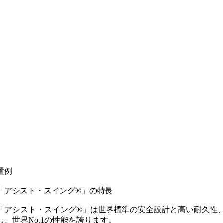
置例
「アシスト・スイング®」の特長
「アシスト・スイング®」は世界標準の安全設計と高い耐久性、1,
し、世界No.1の性能を誇ります。