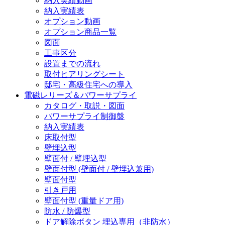
納入実績動画
納入実績表
オプション動画
オプション商品一覧
図面
工事区分
設置までの流れ
取付ヒアリングシート
邸宅・高級住宅への導入
電磁レリーズ＆パワーサプライ
カタログ・取説・図面
パワーサプライ制御盤
納入実績表
床取付型
壁埋込型
壁面付 / 壁埋込型
壁面付型 (壁面付 / 壁埋込兼用)
壁面付型
引き戸用
壁面付型 (重量ドア用)
防水 / 防爆型
ドア解除ボタン 埋込専用（非防水）