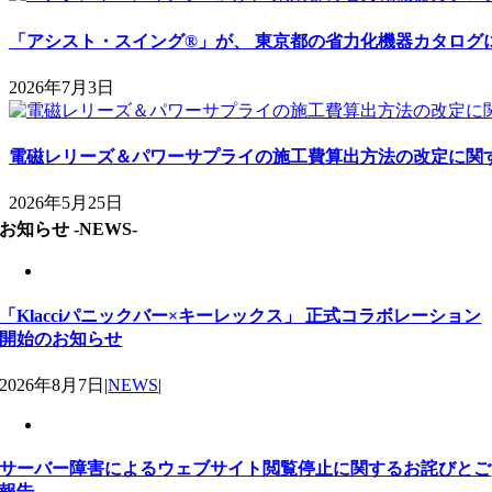
「アシスト・スイング®」が、 東京都の省力化機器カタログ
2026年7月3日
電磁レリーズ＆パワーサプライの施工費算出方法の改定に関
2026年5月25日
お知らせ -NEWS-
「Klacciパニックバー×キーレックス」 正式コラボレーション
開始のお知らせ
2026年8月7日
|
NEWS
|
サーバー障害によるウェブサイト閲覧停止に関するお詫びとご
報告