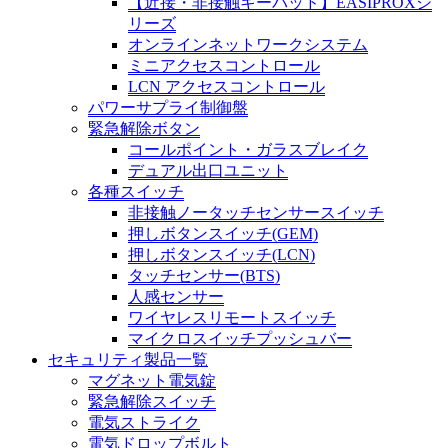
【近接・非接触キーパッド】EASIPROXシ
リーズ
オンラインネットワークシステム
ミニアクセスコントロール
LCN アクセスコントロール
パワーサプライ制御盤
緊急解除ボタン
コールポイント・ガラスブレイク
デュアル出口ユニット
各種スイッチ
非接触ノータッチセンサースイッチ
押しボタンスイッチ(GEM)
押しボタンスイッチ(LCN)
タッチセンサー(BTS)
人感センサー
ワイヤレスリモートスイッチ
マイクロスイッチプッシュバー
セキュリティ製品一覧
マグネット電気錠
緊急解除スイッチ
電気ストライク
電気ドロップボルト