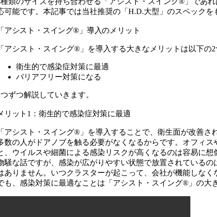
4種類のサイズを持ち合わせる「アシスト・スイング®」であ
応可能です。本記事では当社推奨の「H.D.大型」のスペック
「アシスト・スイング®」導入のメリット
「アシスト・スイング®︎」を導入する大きなメリットは以下の
衛生的で感染症対策に最適
バリアフリー対策になる
1つずつ解説していきます。
メリット1：衛生的で感染症対策に最適
「アシスト・スイング®︎」を導入することで、衛生面が改善さ
多数の人がドアノブを触る必要がなくなるからです。オフィス
と、ウイルスや細菌による感染リスクが高くなるのは容易に想
物騒な話ですが、感染が広がりやすい状態で放置されているの
はありません。いつクラスターが起こって、会社が機能しなく
でも、感染対策に最適なことは「アシスト・スイング®︎」の大