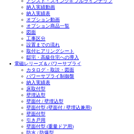
アシスト・スイング® フルラインナップ
納入実績動画
納入実績表
オプション動画
オプション商品一覧
図面
工事区分
設置までの流れ
取付ヒアリングシート
邸宅・高級住宅への導入
電磁レリーズ＆パワーサプライ
カタログ・取説・図面
パワーサプライ制御盤
納入実績表
床取付型
壁埋込型
壁面付 / 壁埋込型
壁面付型 (壁面付 / 壁埋込兼用)
壁面付型
引き戸用
壁面付型 (重量ドア用)
防水 / 防爆型