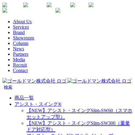
Skip
Youtube
Instagram
Facebook
Twitter
SDGs
か
to
楽
な
content
天
が
About Us
生
わ
Services
命
健
Brand
代
康
Showroom
理
企
Column
店
News
業
Partners
宣
Media
言
Recruit
Contact
商品一覧
アシスト・スイング®
【NEW】アシスト・スイングSlim-SW60（スマホ
セットアップ型）
【NEW】アシスト・スイングSlim-SW300（重量
ドア対応型）