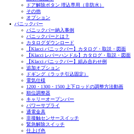
ドア解除ボタン 埋込専用（非防水）
その他
オプション
パニックバー
パニックバー納入事例
パニックバーとは？
カタログダウンロード
【Klacci パニックバー】カタログ・取説・図面
【Klacci レバーハンドル】カタログ・取説・図面
【Klacci パニックバー】組み合わせ例
追加オプション
ドギング（ラッチ引込固定）
電気仕様
1200・1300・1500 上下ロッドの調整方法動画
順位調整器
キャリーオープンバー
パワーサプライ
通電金具
非接触センサースイッチ
緊急解除スイッチ
仕上げ色