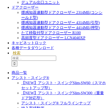
デュアル出口ユニット
ドアクローザー
煙感知器連動型ドアクローザー 2314ME(コンシ
ールド型)
煙感知器連動型ドアクローザー 4314ME(引型)
煙感知器連動型ドアクローザー 4414ME(押型)
たて枠取付型ドアクローザー R100
高頻度型ドアクローザー LCN4040XP
キャビネットロック
各種データダウンロード
検索
検
索
…
商品一覧
アシスト・スイング®
【NEW】アシスト・スイングSlim-SW60（スマホ
セットアップ型）
【NEW】アシスト・スイングSlim-SW300（重量
ドア対応型）
アシスト・スイング® フルラインナップ