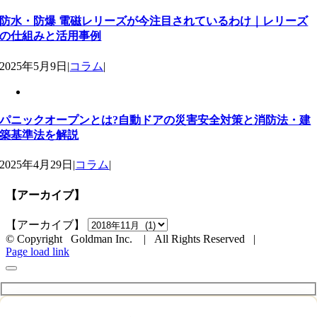
防水・防爆 電磁レリーズが今注目されているわけ｜レリーズ
の仕組みと活用事例
2025年5月9日
|
コラム
|
パニックオープンとは?自動ドアの災害安全対策と消防法・建
築基準法を解説
2025年4月29日
|
コラム
|
【アーカイブ】
【アーカイブ】
© Copyright Goldman Inc. | All Rights Reserved |
Page load link