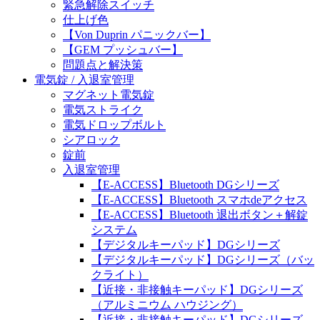
緊急解除スイッチ
仕上げ色
【Von Duprin パニックバー】
【GEM プッシュバー】
問題点と解決策
電気錠 / 入退室管理
マグネット電気錠
電気ストライク
電気ドロップボルト
シアロック
錠前
入退室管理
【E-ACCESS】Bluetooth DGシリーズ
【E-ACCESS】Bluetooth スマホdeアクセス
【E-ACCESS】Bluetooth 退出ボタン＋解錠
システム
【デジタルキーパッド】DGシリーズ
【デジタルキーパッド】DGシリーズ（バッ
クライト）
【近接・非接触キーパッド】DGシリーズ
（アルミニウム ハウジング）
【近接・非接触キーパッド】DGシリーズ