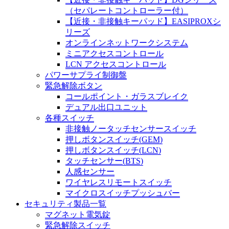
（セパレートコントローラー付）
【近接・非接触キーパッド】EASIPROXシ
リーズ
オンラインネットワークシステム
ミニアクセスコントロール
LCN アクセスコントロール
パワーサプライ制御盤
緊急解除ボタン
コールポイント・ガラスブレイク
デュアル出口ユニット
各種スイッチ
非接触ノータッチセンサースイッチ
押しボタンスイッチ(GEM)
押しボタンスイッチ(LCN)
タッチセンサー(BTS)
人感センサー
ワイヤレスリモートスイッチ
マイクロスイッチプッシュバー
セキュリティ製品一覧
マグネット電気錠
緊急解除スイッチ