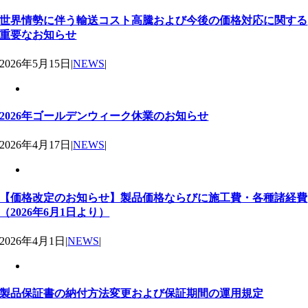
世界情勢に伴う輸送コスト高騰および今後の価格対応に関する
重要なお知らせ
2026年5月15日
|
NEWS
|
2026年ゴールデンウィーク休業のお知らせ
2026年4月17日
|
NEWS
|
【価格改定のお知らせ】製品価格ならびに施工費・各種諸経費
（2026年6月1日より）
2026年4月1日
|
NEWS
|
製品保証書の納付方法変更および保証期間の運用規定