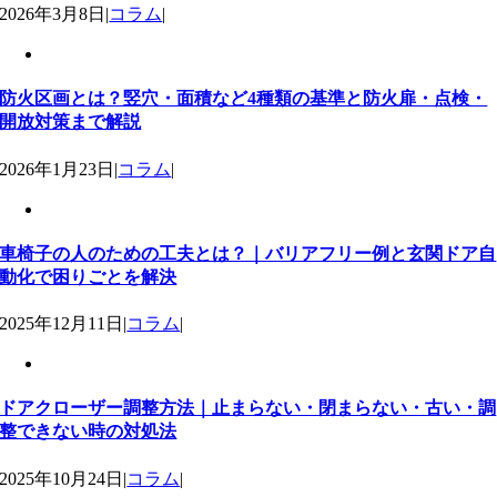
2026年3月8日
|
コラム
|
防火区画とは？竪穴・面積など4種類の基準と防火扉・点検・
開放対策まで解説
2026年1月23日
|
コラム
|
車椅子の人のための工夫とは？｜バリアフリー例と玄関ドア自
動化で困りごとを解決
2025年12月11日
|
コラム
|
ドアクローザー調整方法｜止まらない・閉まらない・古い・調
整できない時の対処法
2025年10月24日
|
コラム
|