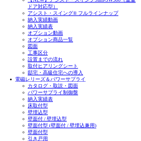
ドア対応型）
アシスト・スイング® フルラインナップ
納入実績動画
納入実績表
オプション動画
オプション商品一覧
図面
工事区分
設置までの流れ
取付ヒアリングシート
邸宅・高級住宅への導入
電磁レリーズ＆パワーサプライ
カタログ・取説・図面
パワーサプライ制御盤
納入実績表
床取付型
壁埋込型
壁面付 / 壁埋込型
壁面付型 (壁面付 / 壁埋込兼用)
壁面付型
引き戸用