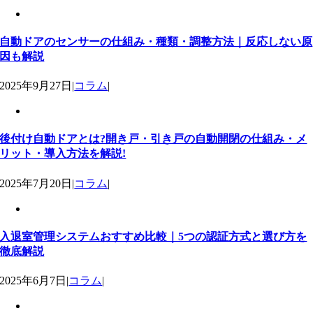
自動ドアのセンサーの仕組み・種類・調整方法｜反応しない原
因も解説
2025年9月27日
|
コラム
|
後付け自動ドアとは?開き戸・引き戸の自動開閉の仕組み・メ
リット・導入方法を解説!
2025年7月20日
|
コラム
|
入退室管理システムおすすめ比較｜5つの認証方式と選び方を
徹底解説
2025年6月7日
|
コラム
|