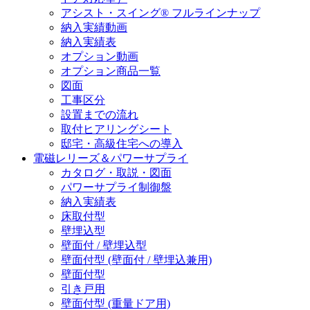
アシスト・スイング® フルラインナップ
納入実績動画
納入実績表
オプション動画
オプション商品一覧
図面
工事区分
設置までの流れ
取付ヒアリングシート
邸宅・高級住宅への導入
電磁レリーズ＆パワーサプライ
カタログ・取説・図面
パワーサプライ制御盤
納入実績表
床取付型
壁埋込型
壁面付 / 壁埋込型
壁面付型 (壁面付 / 壁埋込兼用)
壁面付型
引き戸用
壁面付型 (重量ドア用)