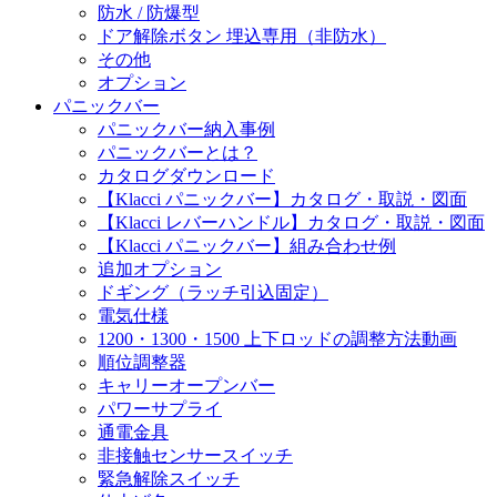
防水 / 防爆型
ドア解除ボタン 埋込専用（非防水）
その他
オプション
パニックバー
パニックバー納入事例
パニックバーとは？
カタログダウンロード
【Klacci パニックバー】カタログ・取説・図面
【Klacci レバーハンドル】カタログ・取説・図面
【Klacci パニックバー】組み合わせ例
追加オプション
ドギング（ラッチ引込固定）
電気仕様
1200・1300・1500 上下ロッドの調整方法動画
順位調整器
キャリーオープンバー
パワーサプライ
通電金具
非接触センサースイッチ
緊急解除スイッチ