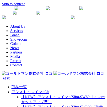
Skip to content
Youtube
Instagram
Facebook
Twitter
SDGs
かながわ健康企業宣言
楽天生命代理店
About Us
Services
Brand
Showroom
Column
News
Partners
Media
Recruit
Contact
商品一覧
アシスト・スイング®
【NEW】アシスト・スイングSlim-SW60（スマホ
セットアップ型）
【NEW】アシスト・スイングSlim-SW300（重量