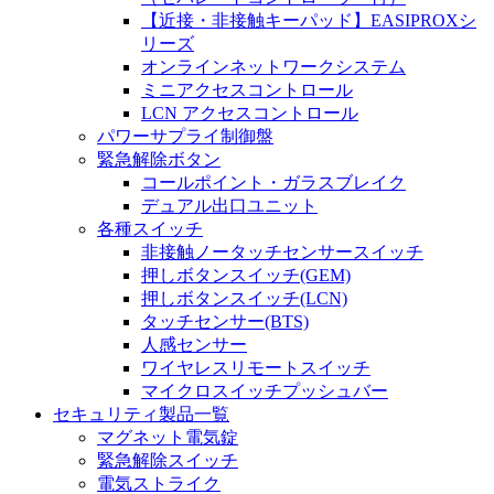
【近接・非接触キーパッド】EASIPROXシ
リーズ
オンラインネットワークシステム
ミニアクセスコントロール
LCN アクセスコントロール
パワーサプライ制御盤
緊急解除ボタン
コールポイント・ガラスブレイク
デュアル出口ユニット
各種スイッチ
非接触ノータッチセンサースイッチ
押しボタンスイッチ(GEM)
押しボタンスイッチ(LCN)
タッチセンサー(BTS)
人感センサー
ワイヤレスリモートスイッチ
マイクロスイッチプッシュバー
セキュリティ製品一覧
マグネット電気錠
緊急解除スイッチ
電気ストライク