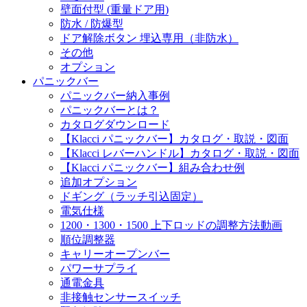
壁面付型 (重量ドア用)
防水 / 防爆型
ドア解除ボタン 埋込専用（非防水）
その他
オプション
パニックバー
パニックバー納入事例
パニックバーとは？
カタログダウンロード
【Klacci パニックバー】カタログ・取説・図面
【Klacci レバーハンドル】カタログ・取説・図面
【Klacci パニックバー】組み合わせ例
追加オプション
ドギング（ラッチ引込固定）
電気仕様
1200・1300・1500 上下ロッドの調整方法動画
順位調整器
キャリーオープンバー
パワーサプライ
通電金具
非接触センサースイッチ