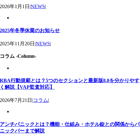
2026年1月1日
|
NEWS
|
2025年冬季休業のお知らせ
2025年11月20日
|
NEWS
|
コラム -Column-
RBA行動規範とは？5つのセクションと最新版8.0を分かりやす
く解説【VAP監査対応】
2026年7月21日
|
コラム
|
アンチパニックとは？機能・仕組み・ホテル錠との関係からパ
ニックバーまで解説