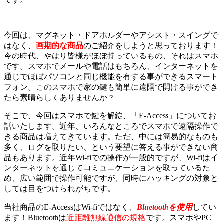
今回は、マグネット・ドアホルダーやアシスト・スイングで
はなく、
画期的な商品
のご紹介をしようと思っております！
今の時代、やはり皆様がほぼ持っているもの、それはスマホ
です。スマホでメールや電話はもちろん、インターネットを
通じでほぼパソコンと同じ機能を有する事ができるスマート
フォン。このスマホで家の鍵も簡単に遠隔で開ける事ができ
たら素晴らしくありませんか？
そこで、今回はスマホで鍵を解錠、「E-Access」についてお
話いたします。近年、いろんなところでスマホで遠隔操作で
きる商品は増えてきています。ただ、中には簡易的なものも
多く、ログを取りたい、という要望に答える事ができない商
品もあります。近年Wi-fiでの操作が一般的ですが、Wi-fiはイ
ンターネットを通じてコミュニケーションを取っているた
め、広い範囲で操作可能ですが、同時にハッキングの対象と
しては目をつけられがちです。
当社商品のE-AccessはWi-fiではなく、
Bluetoothを使用
してい
ます！Bluetoothは
近距離無線通信の規格
です。スマホやPC