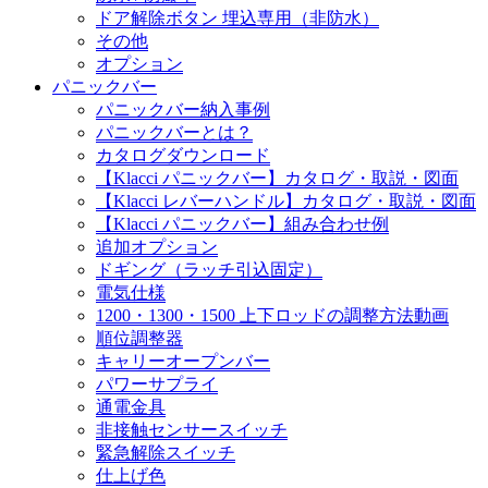
ドア解除ボタン 埋込専用（非防水）
その他
オプション
パニックバー
パニックバー納入事例
パニックバーとは？
カタログダウンロード
【Klacci パニックバー】カタログ・取説・図面
【Klacci レバーハンドル】カタログ・取説・図面
【Klacci パニックバー】組み合わせ例
追加オプション
ドギング（ラッチ引込固定）
電気仕様
1200・1300・1500 上下ロッドの調整方法動画
順位調整器
キャリーオープンバー
パワーサプライ
通電金具
非接触センサースイッチ
緊急解除スイッチ
仕上げ色