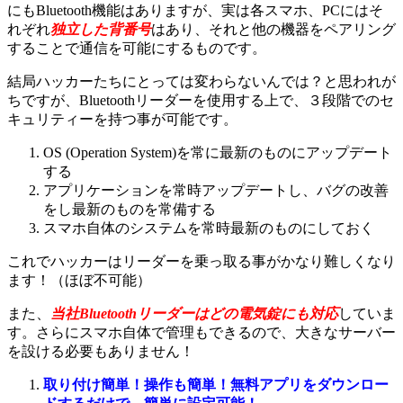
にもBluetooth機能はありますが、実は各スマホ、PCにはそ
れぞれ
独立した背番号
はあり、それと他の機器をペアリング
することで通信を可能にするものです。
結局ハッカーたちにとっては変わらないんでは？と思われが
ちですが、Bluetoothリーダーを使用する上で、３段階でのセ
キュリティーを持つ事が可能です。
OS (Operation System)を常に最新のものにアップデート
する
アプリケーションを常時アップデートし、バグの改善
をし最新のものを常備する
スマホ自体のシステムを常時最新のものにしておく
これでハッカーはリーダーを乗っ取る事がかなり難しくなり
ます！（ほぼ不可能）
また、
当社Bluetoothリーダーはどの電気錠にも対応
していま
す。さらにスマホ自体で管理もできるので、大きなサーバー
を設ける必要もありません！
取り付け簡単！操作も簡単！無料アプリをダウンロー