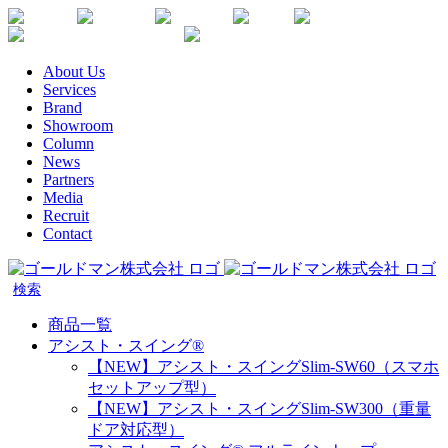
Skip
Youtube
Instagram
Facebook
Twitter
SDGs
か
to
楽
な
content
天
が
About Us
生
わ
Services
命
健
Brand
代
康
Showroom
理
企
Column
店
News
業
Partners
宣
Media
言
Recruit
Contact
商品一覧
アシスト・スイング®
【NEW】アシスト・スイングSlim-SW60（スマホ
セットアップ型）
【NEW】アシスト・スイングSlim-SW300（重量
ドア対応型）