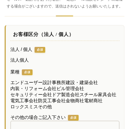
する場合がございますので、送信はされないようお願いいたします。
お客様区分（法人 / 個人）
法人 / 個人
必須
法人
個人
業種
必須
エンドユーザー
設計事務所
建設・建築会社
内装・リフォーム会社
ビル管理会社
セキュリティー会社
ドア製造会社
スチール家具会社
電気工事会社
防災工事会社
金物商社
電材商社
ロックスミス
その他
その他の場合ご記入下さい
必須