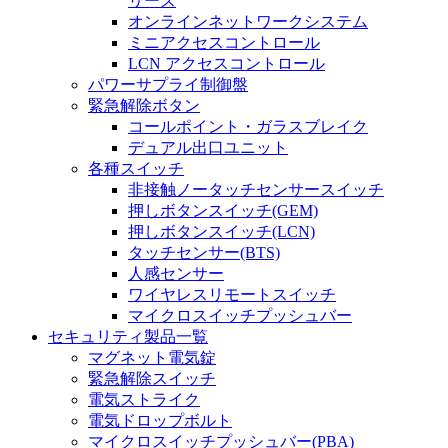
リーズ
オンラインネットワークシステム
ミニアクセスコントロール
LCN アクセスコントロール
パワーサプライ制御盤
緊急解除ボタン
コールポイント・ガラスブレイク
デュアル出口ユニット
各種スイッチ
非接触ノータッチセンサースイッチ
押しボタンスイッチ(GEM)
押しボタンスイッチ(LCN)
タッチセンサー(BTS)
人感センサー
ワイヤレスリモートスイッチ
マイクロスイッチプッシュバー
セキュリティ製品一覧
マグネット電気錠
緊急解除スイッチ
電気ストライク
電気ドロップボルト
マイクロスイッチプッシュバー(PBA)