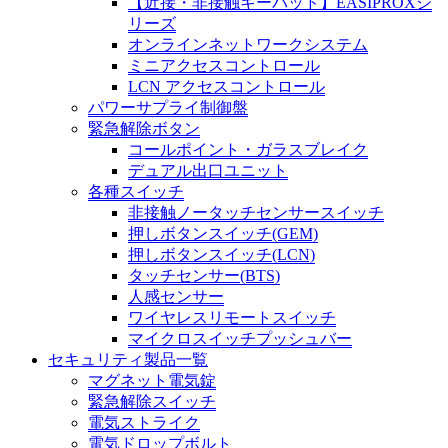
【近接・非接触キーパッド】EASIPROXシ
リーズ
オンラインネットワークシステム
ミニアクセスコントロール
LCN アクセスコントロール
パワーサプライ制御盤
緊急解除ボタン
コールポイント・ガラスブレイク
デュアル出口ユニット
各種スイッチ
非接触ノータッチセンサースイッチ
押しボタンスイッチ(GEM)
押しボタンスイッチ(LCN)
タッチセンサー(BTS)
人感センサー
ワイヤレスリモートスイッチ
マイクロスイッチプッシュバー
セキュリティ製品一覧
マグネット電気錠
緊急解除スイッチ
電気ストライク
電気ドロップボルト