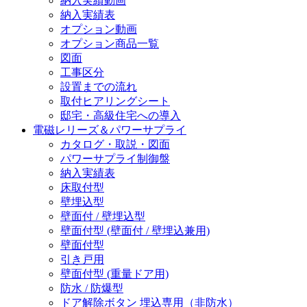
納入実績動画
納入実績表
オプション動画
オプション商品一覧
図面
工事区分
設置までの流れ
取付ヒアリングシート
邸宅・高級住宅への導入
電磁レリーズ＆パワーサプライ
カタログ・取説・図面
パワーサプライ制御盤
納入実績表
床取付型
壁埋込型
壁面付 / 壁埋込型
壁面付型 (壁面付 / 壁埋込兼用)
壁面付型
引き戸用
壁面付型 (重量ドア用)
防水 / 防爆型
ドア解除ボタン 埋込専用（非防水）