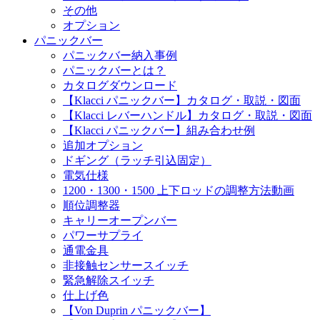
その他
オプション
パニックバー
パニックバー納入事例
パニックバーとは？
カタログダウンロード
【Klacci パニックバー】カタログ・取説・図面
【Klacci レバーハンドル】カタログ・取説・図面
【Klacci パニックバー】組み合わせ例
追加オプション
ドギング（ラッチ引込固定）
電気仕様
1200・1300・1500 上下ロッドの調整方法動画
順位調整器
キャリーオープンバー
パワーサプライ
通電金具
非接触センサースイッチ
緊急解除スイッチ
仕上げ色
【Von Duprin パニックバー】