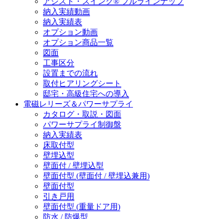
アシスト・スイング® フルラインナップ
納入実績動画
納入実績表
オプション動画
オプション商品一覧
図面
工事区分
設置までの流れ
取付ヒアリングシート
邸宅・高級住宅への導入
電磁レリーズ＆パワーサプライ
カタログ・取説・図面
パワーサプライ制御盤
納入実績表
床取付型
壁埋込型
壁面付 / 壁埋込型
壁面付型 (壁面付 / 壁埋込兼用)
壁面付型
引き戸用
壁面付型 (重量ドア用)
防水 / 防爆型