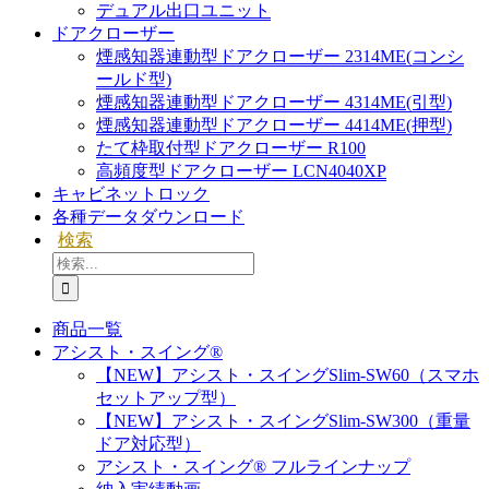
デュアル出口ユニット
ドアクローザー
煙感知器連動型ドアクローザー 2314ME(コンシ
ールド型)
煙感知器連動型ドアクローザー 4314ME(引型)
煙感知器連動型ドアクローザー 4414ME(押型)
たて枠取付型ドアクローザー R100
高頻度型ドアクローザー LCN4040XP
キャビネットロック
各種データダウンロード
検索
検
索
…
商品一覧
アシスト・スイング®
【NEW】アシスト・スイングSlim-SW60（スマホ
セットアップ型）
【NEW】アシスト・スイングSlim-SW300（重量
ドア対応型）
アシスト・スイング® フルラインナップ