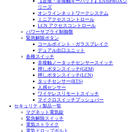
【近接・非接触キーパッド】EASIPROXシ
リーズ
オンラインネットワークシステム
ミニアクセスコントロール
LCN アクセスコントロール
パワーサプライ制御盤
緊急解除ボタン
コールポイント・ガラスブレイク
デュアル出口ユニット
各種スイッチ
非接触ノータッチセンサースイッチ
押しボタンスイッチ(GEM)
押しボタンスイッチ(LCN)
タッチセンサー(BTS)
人感センサー
ワイヤレスリモートスイッチ
マイクロスイッチプッシュバー
セキュリティ製品一覧
マグネット電気錠
緊急解除スイッチ
電気ストライク
電気ドロップボルト