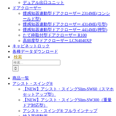
デュアル出口ユニット
ドアクローザー
煙感知器連動型ドアクローザー 2314ME(コンシ
ールド型)
煙感知器連動型ドアクローザー 4314ME(引型)
煙感知器連動型ドアクローザー 4414ME(押型)
たて枠取付型ドアクローザー R100
高頻度型ドアクローザー LCN4040XP
キャビネットロック
各種データダウンロード
検索
検
索
…
商品一覧
アシスト・スイング®
【NEW】アシスト・スイングSlim-SW60（スマホ
セットアップ型）
【NEW】アシスト・スイングSlim-SW300（重量
ドア対応型）
アシスト・スイング® フルラインナップ