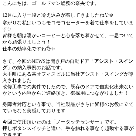
こんにちは、ゴールドマン総務の奈央です。
12月に入り一段と冷え込みが増してきましたね💦❄️
寒がりな私はいつもモコモコセーターを着て仕事をしていま
す✨
皆様も朝は暖かいコーヒーと心を落ち着かせて、一息ついて
から頑張りましょう！
仕事の効率化ですね👌✨
さて、今回のNEWSは開き戸の自動ドア「
アシスト・スイン
グ
」の納入事例のお話です。
大手町にある某オフィスビルに当社アシスト・スイングが導
入されました！
改修工事での案件でしたので、既存のドアで自動化出来ない
かという内容からご連絡頂き、御採用につながりました！
身障者対応という事で、当社製品がさらに皆様のお役に立て
ているなと実感しております！
今回ご使用頂いたのは「ノータッチセンサー」です。
押しボタンスイッチと違い、手を触れる事なく起動する事が
できます。