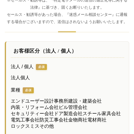
※セールス・勧誘等は、『特定電子メールの送信の適正化等に関する
法律』に基づき、固くお断りいたします。
セールス・勧誘等があった場合、『迷惑メール相談センター』に通報
する場合がございますので、送信はされないようお願いいたします。
お客様区分（法人 / 個人）
法人 / 個人
必須
法人
個人
業種
必須
エンドユーザー
設計事務所
建設・建築会社
内装・リフォーム会社
ビル管理会社
セキュリティー会社
ドア製造会社
スチール家具会社
電気工事会社
防災工事会社
金物商社
電材商社
ロックスミス
その他