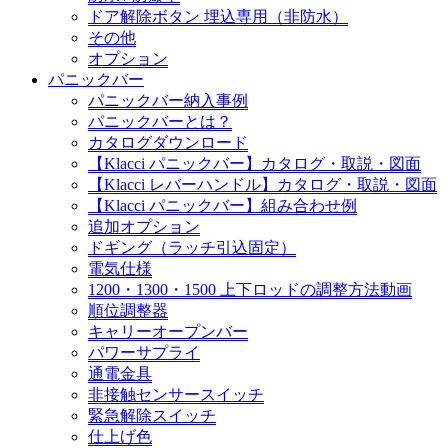
ドア解除ボタン 埋込専用（非防水）
その他
オプション
パニックバー
パニックバー納入事例
パニックバーとは？
カタログダウンロード
【Klacci パニックバー】カタログ・取説・図面
【Klacci レバーハンドル】カタログ・取説・図面
【Klacci パニックバー】組み合わせ例
追加オプション
ドギング（ラッチ引込固定）
電気仕様
1200・1300・1500 上下ロッドの調整方法動画
順位調整器
キャリーオープンバー
パワーサプライ
通電金具
非接触センサースイッチ
緊急解除スイッチ
仕上げ色