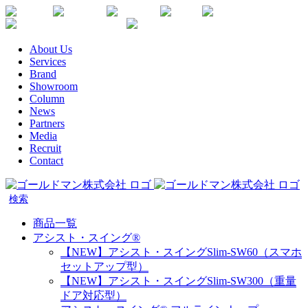
Skip
Youtube
Instagram
Facebook
Twitter
SDGs
か
to
楽
な
content
天
が
About Us
生
わ
Services
命
健
Brand
代
康
Showroom
理
企
Column
店
News
業
Partners
宣
Media
言
Recruit
Contact
商品一覧
アシスト・スイング®
【NEW】アシスト・スイングSlim-SW60（スマホ
セットアップ型）
【NEW】アシスト・スイングSlim-SW300（重量
ドア対応型）