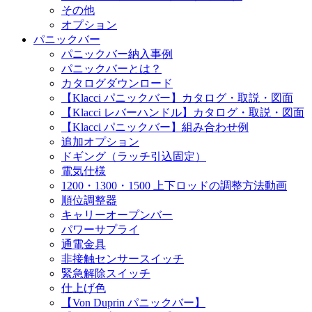
その他
オプション
パニックバー
パニックバー納入事例
パニックバーとは？
カタログダウンロード
【Klacci パニックバー】カタログ・取説・図面
【Klacci レバーハンドル】カタログ・取説・図面
【Klacci パニックバー】組み合わせ例
追加オプション
ドギング（ラッチ引込固定）
電気仕様
1200・1300・1500 上下ロッドの調整方法動画
順位調整器
キャリーオープンバー
パワーサプライ
通電金具
非接触センサースイッチ
緊急解除スイッチ
仕上げ色
【Von Duprin パニックバー】