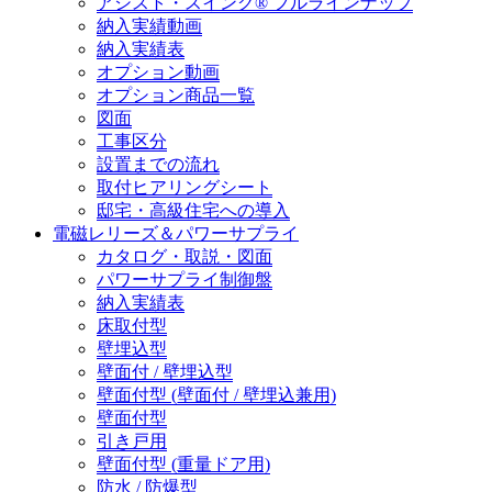
アシスト・スイング® フルラインナップ
納入実績動画
納入実績表
オプション動画
オプション商品一覧
図面
工事区分
設置までの流れ
取付ヒアリングシート
邸宅・高級住宅への導入
電磁レリーズ＆パワーサプライ
カタログ・取説・図面
パワーサプライ制御盤
納入実績表
床取付型
壁埋込型
壁面付 / 壁埋込型
壁面付型 (壁面付 / 壁埋込兼用)
壁面付型
引き戸用
壁面付型 (重量ドア用)
防水 / 防爆型