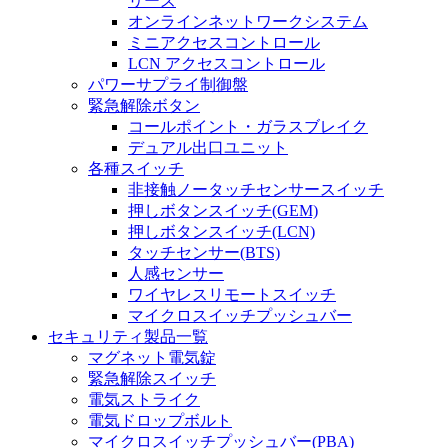
リーズ
オンラインネットワークシステム
ミニアクセスコントロール
LCN アクセスコントロール
パワーサプライ制御盤
緊急解除ボタン
コールポイント・ガラスブレイク
デュアル出口ユニット
各種スイッチ
非接触ノータッチセンサースイッチ
押しボタンスイッチ(GEM)
押しボタンスイッチ(LCN)
タッチセンサー(BTS)
人感センサー
ワイヤレスリモートスイッチ
マイクロスイッチプッシュバー
セキュリティ製品一覧
マグネット電気錠
緊急解除スイッチ
電気ストライク
電気ドロップボルト
マイクロスイッチプッシュバー(PBA)