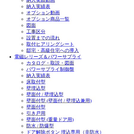
納入実績動画
納入実績表
オプション動画
オプション商品一覧
図面
工事区分
設置までの流れ
取付ヒアリングシート
邸宅・高級住宅への導入
電磁レリーズ＆パワーサプライ
カタログ・取説・図面
パワーサプライ制御盤
納入実績表
床取付型
壁埋込型
壁面付 / 壁埋込型
壁面付型 (壁面付 / 壁埋込兼用)
壁面付型
引き戸用
壁面付型 (重量ドア用)
防水 / 防爆型
ドア解除ボタン 埋込専用（非防水）