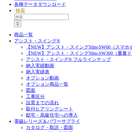
各種データダウンロード
検索
検
索
…
商品一覧
アシスト・スイング®
【NEW】アシスト・スイングSlim-SW60（スマ
【NEW】アシスト・スイングSlim-SW300（重量
アシスト・スイング® フルラインナップ
納入実績動画
納入実績表
オプション動画
オプション商品一覧
図面
工事区分
設置までの流れ
取付ヒアリングシート
邸宅・高級住宅への導入
電磁レリーズ＆パワーサプライ
カタログ・取説・図面