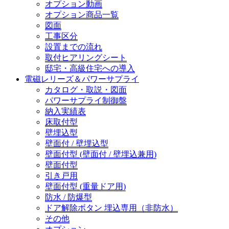
オプション動画
オプション商品一覧
図面
工事区分
設置までの流れ
取付ヒアリングシート
邸宅・高級住宅への導入
電磁レリーズ＆パワーサプライ
カタログ・取説・図面
パワーサプライ制御盤
納入実績表
床取付型
壁埋込型
壁面付 / 壁埋込型
壁面付型 (壁面付 / 壁埋込兼用)
壁面付型
引き戸用
壁面付型 (重量ドア用)
防水 / 防爆型
ドア解除ボタン 埋込専用（非防水）
その他