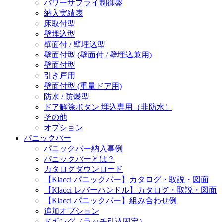
パワーサプライ制御盤
納入実績表
床取付型
壁埋込型
壁面付 / 壁埋込型
壁面付型 (壁面付 / 壁埋込兼用)
壁面付型
引き戸用
壁面付型 (重量ドア用)
防水 / 防爆型
ドア解除ボタン 埋込専用（非防水）
その他
オプション
パニックバー
パニックバー納入事例
パニックバーとは？
カタログダウンロード
【Klacci パニックバー】カタログ・取説・図面
【Klacci レバーハンドル】カタログ・取説・図面
【Klacci パニックバー】組み合わせ例
追加オプション
ドギング（ラッチ引込固定）