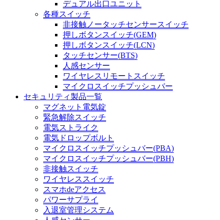
デュアル出口ユニット
各種スイッチ
非接触ノータッチセンサースイッチ
押しボタンスイッチ(GEM)
押しボタンスイッチ(LCN)
タッチセンサー(BTS)
人感センサー
ワイヤレスリモートスイッチ
マイクロスイッチプッシュバー
セキュリティ製品一覧
マグネット電気錠
緊急解除スイッチ
電気ストライク
電気ドロップボルト
マイクロスイッチプッシュバー(PBA)
マイクロスイッチプッシュバー(PBH)
非接触スイッチ
ワイヤレススイッチ
スマホdeアクセス
パワーサプライ
入退室管理システム