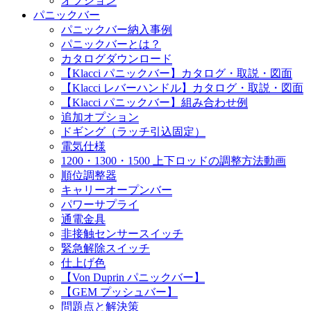
オプション
パニックバー
パニックバー納入事例
パニックバーとは？
カタログダウンロード
【Klacci パニックバー】カタログ・取説・図面
【Klacci レバーハンドル】カタログ・取説・図面
【Klacci パニックバー】組み合わせ例
追加オプション
ドギング（ラッチ引込固定）
電気仕様
1200・1300・1500 上下ロッドの調整方法動画
順位調整器
キャリーオープンバー
パワーサプライ
通電金具
非接触センサースイッチ
緊急解除スイッチ
仕上げ色
【Von Duprin パニックバー】
【GEM プッシュバー】
問題点と解決策