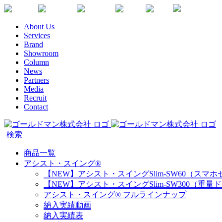
Skip
Youtube
Instagram
Facebook
Twitter
SDGs
か
to
な
content
About Us
が
Services
わ
Brand
健
Showroom
康
Column
企
News
Partners
業
Media
宣
Recruit
言
Contact
商品一覧
アシスト・スイング®
【NEW】アシスト・スイングSlim-SW60（スマ
【NEW】アシスト・スイングSlim-SW300（重量
アシスト・スイング® フルラインナップ
納入実績動画
納入実績表