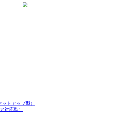
楽
天
生
命
代
理
店
ホセットアップ型）
ドア対応型）