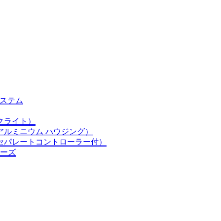
錠システム
クライト）
アルミニウム ハウジング）
セパレートコントローラー付）
リーズ