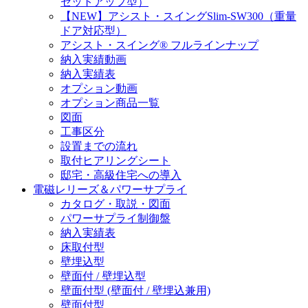
セットアップ型）
【NEW】アシスト・スイングSlim-SW300（重量
ドア対応型）
アシスト・スイング® フルラインナップ
納入実績動画
納入実績表
オプション動画
オプション商品一覧
図面
工事区分
設置までの流れ
取付ヒアリングシート
邸宅・高級住宅への導入
電磁レリーズ＆パワーサプライ
カタログ・取説・図面
パワーサプライ制御盤
納入実績表
床取付型
壁埋込型
壁面付 / 壁埋込型
壁面付型 (壁面付 / 壁埋込兼用)
壁面付型