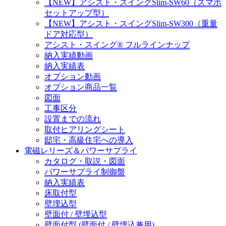
【NEW】アシスト・スイングSlim-SW60（スマホ
セットアップ型）
【NEW】アシスト・スイングSlim-SW300（重量
ドア対応型）
アシスト・スイング® フルラインナップ
納入実績動画
納入実績表
オプション動画
オプション商品一覧
図面
工事区分
設置までの流れ
取付ヒアリングシート
邸宅・高級住宅への導入
電磁レリーズ＆パワーサプライ
カタログ・取説・図面
パワーサプライ制御盤
納入実績表
床取付型
壁埋込型
壁面付 / 壁埋込型
壁面付型 (壁面付 / 壁埋込兼用)