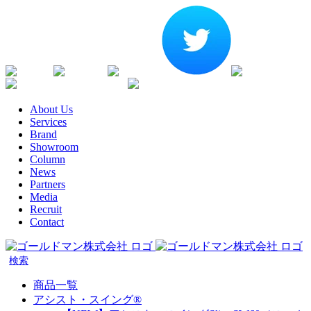
Skip
Youtube
Instagram
Facebook
Twitter
SDGs
か
to
な
content
が
わ
健
楽
康
天
企
About Us
生
業
Services
命
宣
Brand
代
言
Showroom
理
Column
店
News
Partners
Media
Recruit
Contact
商品一覧
アシスト・スイング®