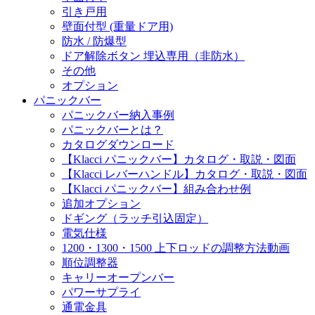
引き戸用
壁面付型 (重量ドア用)
防水 / 防爆型
ドア解除ボタン 埋込専用（非防水）
その他
オプション
パニックバー
パニックバー納入事例
パニックバーとは？
カタログダウンロード
【Klacci パニックバー】カタログ・取説・図面
【Klacci レバーハンドル】カタログ・取説・図面
【Klacci パニックバー】組み合わせ例
追加オプション
ドギング（ラッチ引込固定）
電気仕様
1200・1300・1500 上下ロッドの調整方法動画
順位調整器
キャリーオープンバー
パワーサプライ
通電金具