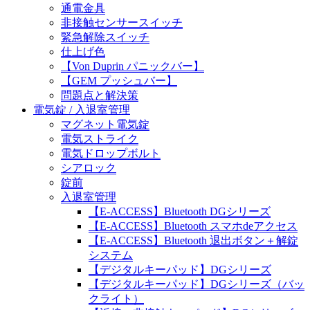
通電金具
非接触センサースイッチ
緊急解除スイッチ
仕上げ色
【Von Duprin パニックバー】
【GEM プッシュバー】
問題点と解決策
電気錠 / 入退室管理
マグネット電気錠
電気ストライク
電気ドロップボルト
シアロック
錠前
入退室管理
【E-ACCESS】Bluetooth DGシリーズ
【E-ACCESS】Bluetooth スマホdeアクセス
【E-ACCESS】Bluetooth 退出ボタン＋解錠
システム
【デジタルキーパッド】DGシリーズ
【デジタルキーパッド】DGシリーズ（バッ
クライト）