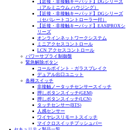
【近接・非接触キーパッド】DGシリーズ
（アルミニウム ハウジング）
【近接・非接触キーパッド】DGシリーズ
（セパレートコントローラー付）
【近接・非接触キーパッド】EASIPROXシ
リーズ
オンラインネットワークシステム
ミニアクセスコントロール
LCN アクセスコントロール
パワーサプライ制御盤
緊急解除ボタン
コールポイント・ガラスブレイク
デュアル出口ユニット
各種スイッチ
非接触ノータッチセンサースイッチ
押しボタンスイッチ(GEM)
押しボタンスイッチ(LCN)
タッチセンサー(BTS)
人感センサー
ワイヤレスリモートスイッチ
マイクロスイッチプッシュバー
セキュリティ製品一覧