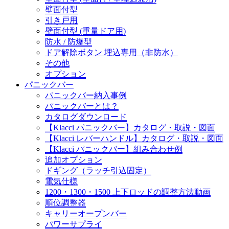
壁面付型
引き戸用
壁面付型 (重量ドア用)
防水 / 防爆型
ドア解除ボタン 埋込専用（非防水）
その他
オプション
パニックバー
パニックバー納入事例
パニックバーとは？
カタログダウンロード
【Klacci パニックバー】カタログ・取説・図面
【Klacci レバーハンドル】カタログ・取説・図面
【Klacci パニックバー】組み合わせ例
追加オプション
ドギング（ラッチ引込固定）
電気仕様
1200・1300・1500 上下ロッドの調整方法動画
順位調整器
キャリーオープンバー
パワーサプライ