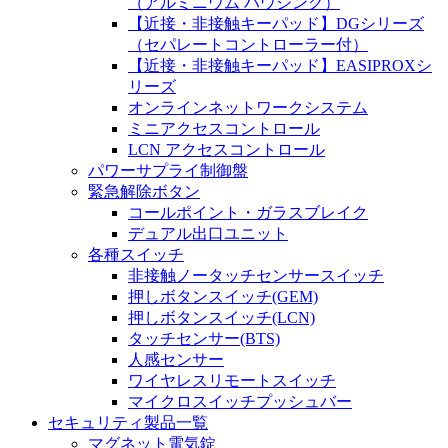
（アルミニウム ハウジング）
【近接・非接触キーパッド】DGシリーズ
（セパレートコントローラー付）
【近接・非接触キーパッド】EASIPROXシ
リーズ
オンラインネットワークシステム
ミニアクセスコントロール
LCN アクセスコントロール
パワーサプライ制御盤
緊急解除ボタン
コールポイント・ガラスブレイク
デュアル出口ユニット
各種スイッチ
非接触ノータッチセンサースイッチ
押しボタンスイッチ(GEM)
押しボタンスイッチ(LCN)
タッチセンサー(BTS)
人感センサー
ワイヤレスリモートスイッチ
マイクロスイッチプッシュバー
セキュリティ製品一覧
マグネット電気錠