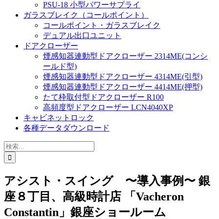
PSU-18 小型パワーサプライ
ガラスブレイク（コールポイント）
コールポイント・ガラスブレイク
デュアル出口ユニット
ドアクローザー
煙感知器連動型ドアクローザー 2314ME(コンシ
ールド型)
煙感知器連動型ドアクローザー 4314ME(引型)
煙感知器連動型ドアクローザー 4414ME(押型)
たて枠取付型ドアクローザー R100
高頻度型ドアクローザー LCN4040XP
キャビネットロック
各種データダウンロード
検
索
…
アシスト・スイング 〜導入事例〜 銀
座８丁目、高級時計店 「Vacheron
Constantin」銀座ショールーム