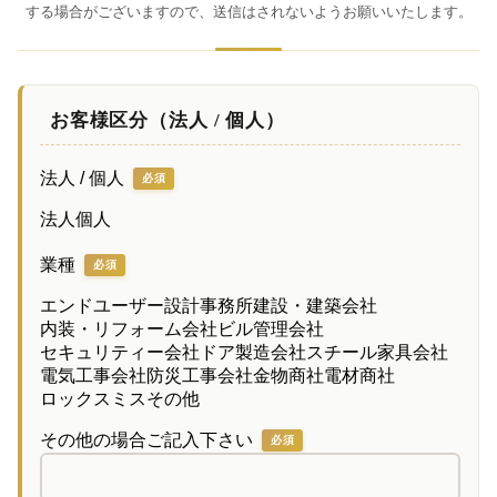
する場合がございますので、送信はされないようお願いいたします。
お客様区分（法人 / 個人）
法人 / 個人
必須
法人
個人
業種
必須
エンドユーザー
設計事務所
建設・建築会社
内装・リフォーム会社
ビル管理会社
セキュリティー会社
ドア製造会社
スチール家具会社
電気工事会社
防災工事会社
金物商社
電材商社
ロックスミス
その他
その他の場合ご記入下さい
必須