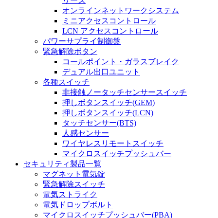
リーズ
オンラインネットワークシステム
ミニアクセスコントロール
LCN アクセスコントロール
パワーサプライ制御盤
緊急解除ボタン
コールポイント・ガラスブレイク
デュアル出口ユニット
各種スイッチ
非接触ノータッチセンサースイッチ
押しボタンスイッチ(GEM)
押しボタンスイッチ(LCN)
タッチセンサー(BTS)
人感センサー
ワイヤレスリモートスイッチ
マイクロスイッチプッシュバー
セキュリティ製品一覧
マグネット電気錠
緊急解除スイッチ
電気ストライク
電気ドロップボルト
マイクロスイッチプッシュバー(PBA)