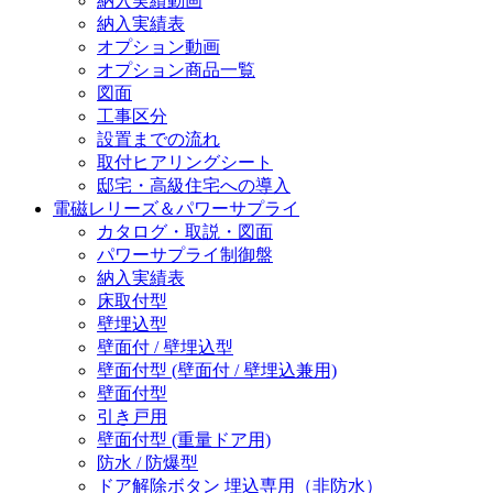
納入実績動画
納入実績表
オプション動画
オプション商品一覧
図面
工事区分
設置までの流れ
取付ヒアリングシート
邸宅・高級住宅への導入
電磁レリーズ＆パワーサプライ
カタログ・取説・図面
パワーサプライ制御盤
納入実績表
床取付型
壁埋込型
壁面付 / 壁埋込型
壁面付型 (壁面付 / 壁埋込兼用)
壁面付型
引き戸用
壁面付型 (重量ドア用)
防水 / 防爆型
ドア解除ボタン 埋込専用（非防水）