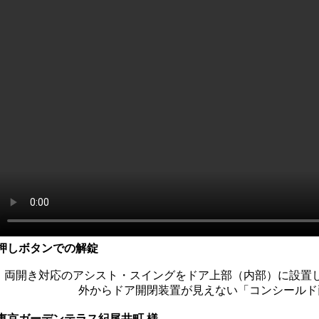
押しボタンでの解錠
両開き対応のアシスト・スイングをドア上部（内部）に設置
外からドア開閉装置が見えない「コンシールド
東京ガーデンテラス紀尾井町 様