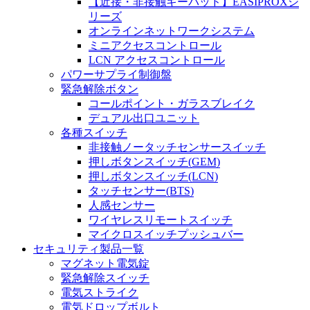
【近接・非接触キーパッド】EASIPROXシ
リーズ
オンラインネットワークシステム
ミニアクセスコントロール
LCN アクセスコントロール
パワーサプライ制御盤
緊急解除ボタン
コールポイント・ガラスブレイク
デュアル出口ユニット
各種スイッチ
非接触ノータッチセンサースイッチ
押しボタンスイッチ(GEM)
押しボタンスイッチ(LCN)
タッチセンサー(BTS)
人感センサー
ワイヤレスリモートスイッチ
マイクロスイッチプッシュバー
セキュリティ製品一覧
マグネット電気錠
緊急解除スイッチ
電気ストライク
電気ドロップボルト