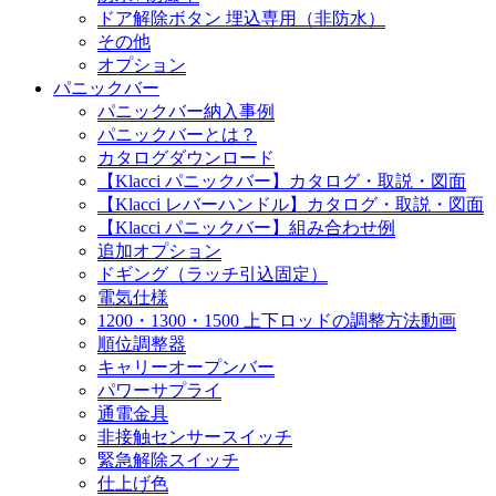
ドア解除ボタン 埋込専用（非防水）
その他
オプション
パニックバー
パニックバー納入事例
パニックバーとは？
カタログダウンロード
【Klacci パニックバー】カタログ・取説・図面
【Klacci レバーハンドル】カタログ・取説・図面
【Klacci パニックバー】組み合わせ例
追加オプション
ドギング（ラッチ引込固定）
電気仕様
1200・1300・1500 上下ロッドの調整方法動画
順位調整器
キャリーオープンバー
パワーサプライ
通電金具
非接触センサースイッチ
緊急解除スイッチ
仕上げ色