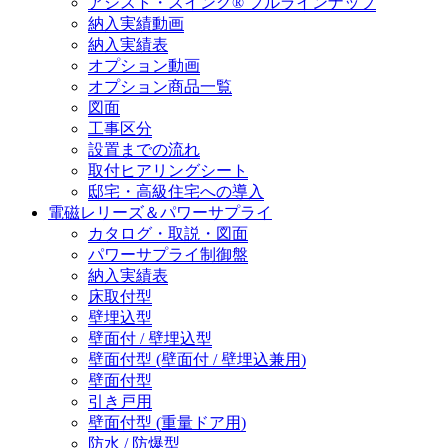
アシスト・スイング® フルラインナップ
納入実績動画
納入実績表
オプション動画
オプション商品一覧
図面
工事区分
設置までの流れ
取付ヒアリングシート
邸宅・高級住宅への導入
電磁レリーズ＆パワーサプライ
カタログ・取説・図面
パワーサプライ制御盤
納入実績表
床取付型
壁埋込型
壁面付 / 壁埋込型
壁面付型 (壁面付 / 壁埋込兼用)
壁面付型
引き戸用
壁面付型 (重量ドア用)
防水 / 防爆型