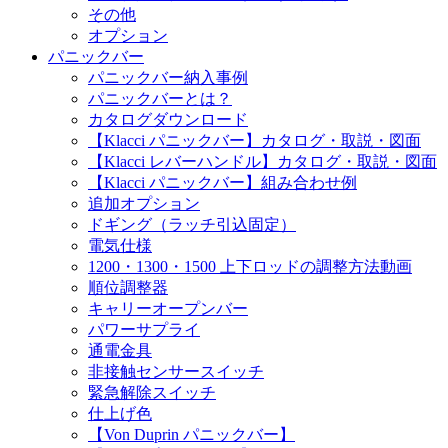
その他
オプション
パニックバー
パニックバー納入事例
パニックバーとは？
カタログダウンロード
【Klacci パニックバー】カタログ・取説・図面
【Klacci レバーハンドル】カタログ・取説・図面
【Klacci パニックバー】組み合わせ例
追加オプション
ドギング（ラッチ引込固定）
電気仕様
1200・1300・1500 上下ロッドの調整方法動画
順位調整器
キャリーオープンバー
パワーサプライ
通電金具
非接触センサースイッチ
緊急解除スイッチ
仕上げ色
【Von Duprin パニックバー】