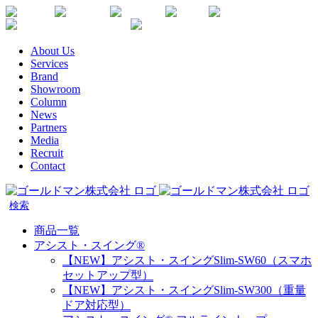
Skip
Youtube
Instagram
Facebook
Twitter
SDGs
か
to
楽
な
content
天
が
About Us
生
わ
Services
命
健
Brand
代
康
Showroom
理
企
Column
店
News
業
Partners
宣
Media
言
Recruit
Contact
商品一覧
アシスト・スイング®
【NEW】アシスト・スイングSlim-SW60（スマホ
セットアップ型）
【NEW】アシスト・スイングSlim-SW300（重量
ドア対応型）