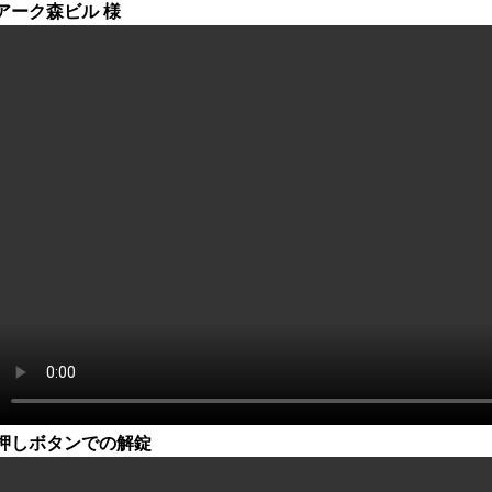
アーク森ビル 様
押しボタンでの解錠