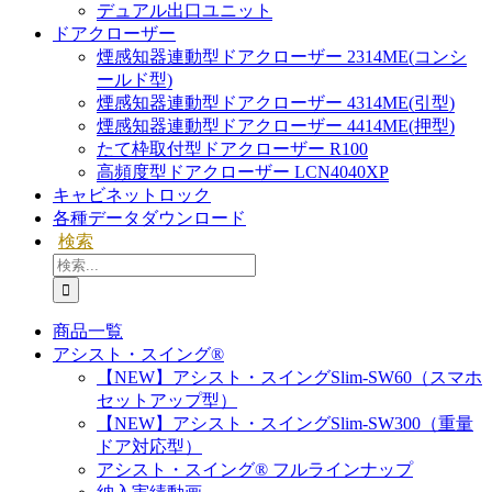
デュアル出口ユニット
ドアクローザー
煙感知器連動型ドアクローザー 2314ME(コンシ
ールド型)
煙感知器連動型ドアクローザー 4314ME(引型)
煙感知器連動型ドアクローザー 4414ME(押型)
たて枠取付型ドアクローザー R100
高頻度型ドアクローザー LCN4040XP
キャビネットロック
各種データダウンロード
検索
検
索
…
商品一覧
アシスト・スイング®
【NEW】アシスト・スイングSlim-SW60（スマホ
セットアップ型）
【NEW】アシスト・スイングSlim-SW300（重量
ドア対応型）
アシスト・スイング® フルラインナップ