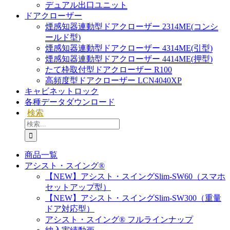
デュアル出口ユニット
ドアクローザー
煙感知器連動型ドアクローザー 2314ME(コンシ
ールド型)
煙感知器連動型ドアクローザー 4314ME(引型)
煙感知器連動型ドアクローザー 4414ME(押型)
たて枠取付型ドアクローザー R100
高頻度型ドアクローザー LCN4040XP
キャビネットロック
各種データダウンロード
検索
検
索
…
商品一覧
アシスト・スイング®
【NEW】アシスト・スイングSlim-SW60（スマホ
セットアップ型）
【NEW】アシスト・スイングSlim-SW300（重量
ドア対応型）
アシスト・スイング® フルラインナップ