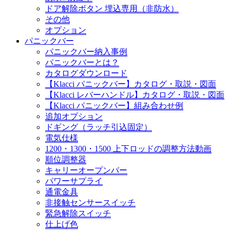
ドア解除ボタン 埋込専用（非防水）
その他
オプション
パニックバー
パニックバー納入事例
パニックバーとは？
カタログダウンロード
【Klacci パニックバー】カタログ・取説・図面
【Klacci レバーハンドル】カタログ・取説・図面
【Klacci パニックバー】組み合わせ例
追加オプション
ドギング（ラッチ引込固定）
電気仕様
1200・1300・1500 上下ロッドの調整方法動画
順位調整器
キャリーオープンバー
パワーサプライ
通電金具
非接触センサースイッチ
緊急解除スイッチ
仕上げ色