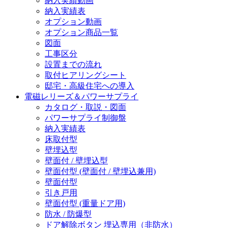
納入実績動画
納入実績表
オプション動画
オプション商品一覧
図面
工事区分
設置までの流れ
取付ヒアリングシート
邸宅・高級住宅への導入
電磁レリーズ＆パワーサプライ
カタログ・取説・図面
パワーサプライ制御盤
納入実績表
床取付型
壁埋込型
壁面付 / 壁埋込型
壁面付型 (壁面付 / 壁埋込兼用)
壁面付型
引き戸用
壁面付型 (重量ドア用)
防水 / 防爆型
ドア解除ボタン 埋込専用（非防水）