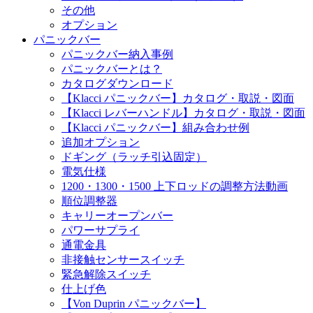
その他
オプション
パニックバー
パニックバー納入事例
パニックバーとは？
カタログダウンロード
【Klacci パニックバー】カタログ・取説・図面
【Klacci レバーハンドル】カタログ・取説・図面
【Klacci パニックバー】組み合わせ例
追加オプション
ドギング（ラッチ引込固定）
電気仕様
1200・1300・1500 上下ロッドの調整方法動画
順位調整器
キャリーオープンバー
パワーサプライ
通電金具
非接触センサースイッチ
緊急解除スイッチ
仕上げ色
【Von Duprin パニックバー】