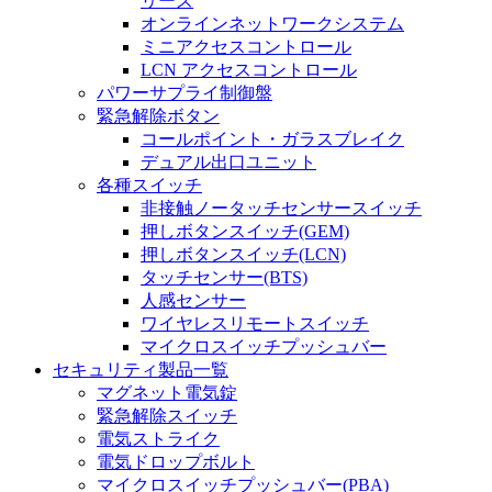
リーズ
オンラインネットワークシステム
ミニアクセスコントロール
LCN アクセスコントロール
パワーサプライ制御盤
緊急解除ボタン
コールポイント・ガラスブレイク
デュアル出口ユニット
各種スイッチ
非接触ノータッチセンサースイッチ
押しボタンスイッチ(GEM)
押しボタンスイッチ(LCN)
タッチセンサー(BTS)
人感センサー
ワイヤレスリモートスイッチ
マイクロスイッチプッシュバー
セキュリティ製品一覧
マグネット電気錠
緊急解除スイッチ
電気ストライク
電気ドロップボルト
マイクロスイッチプッシュバー(PBA)