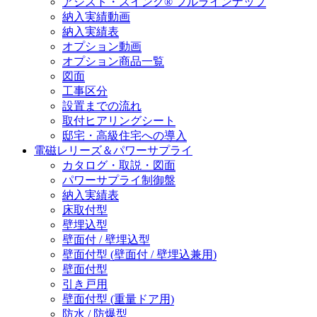
アシスト・スイング® フルラインナップ
納入実績動画
納入実績表
オプション動画
オプション商品一覧
図面
工事区分
設置までの流れ
取付ヒアリングシート
邸宅・高級住宅への導入
電磁レリーズ＆パワーサプライ
カタログ・取説・図面
パワーサプライ制御盤
納入実績表
床取付型
壁埋込型
壁面付 / 壁埋込型
壁面付型 (壁面付 / 壁埋込兼用)
壁面付型
引き戸用
壁面付型 (重量ドア用)
防水 / 防爆型