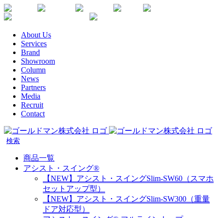
Skip
Youtube
Instagram
Facebook
Twitter
SDGs
か
to
楽
な
content
天
が
About Us
生
わ
Services
命
健
Brand
代
康
Showroom
理
企
Column
店
News
業
Partners
宣
Media
言
Recruit
Contact
商品一覧
アシスト・スイング®
【NEW】アシスト・スイングSlim-SW60（スマホ
セットアップ型）
【NEW】アシスト・スイングSlim-SW300（重量
ドア対応型）