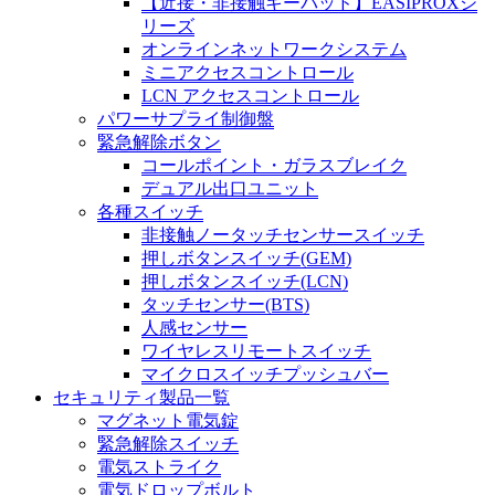
【近接・非接触キーパッド】EASIPROXシ
リーズ
オンラインネットワークシステム
ミニアクセスコントロール
LCN アクセスコントロール
パワーサプライ制御盤
緊急解除ボタン
コールポイント・ガラスブレイク
デュアル出口ユニット
各種スイッチ
非接触ノータッチセンサースイッチ
押しボタンスイッチ(GEM)
押しボタンスイッチ(LCN)
タッチセンサー(BTS)
人感センサー
ワイヤレスリモートスイッチ
マイクロスイッチプッシュバー
セキュリティ製品一覧
マグネット電気錠
緊急解除スイッチ
電気ストライク
電気ドロップボルト